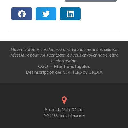
Nous n’utilisons vos données que dans la mesure où cela est
nécessaire pour vous contacter ou vous envoyer notre lettre
d’information.
CGU – Mentions légales
Désinscription des CAHIERS du CRDIA
8, rue du Val d'Osne
94410 Saint Maurice