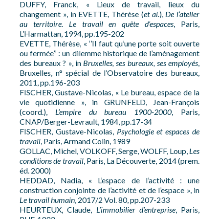
DUFFY, Franck, « Lieux de travail, lieux du
changement », in EVETTE, Thérèse (
et al.
),
De l’atelier
au territoire. Le travail en quête d’espaces
, Paris,
L’Harmattan, 1994, pp.195-202
EVETTE, Thérèse, « ‘’Il faut qu’une porte soit ouverte
ou fermée’’ : un dilemme historique de l’aménagement
des bureaux ? », in
Bruxelles, ses bureaux, ses employés
,
Bruxelles, n° spécial de l’Observatoire des bureaux,
2011, pp.196-203
FISCHER, Gustave-Nicolas, « Le bureau, espace de la
vie quotidienne », in GRUNFELD, Jean-François
(coord.),
L’empire du bureau 1900-2000
, Paris,
CNAP/Berger-Levrault, 1984, pp.17-34
FISCHER, Gustave-Nicolas,
Psychologie et espaces de
travail
, Paris, Armand Colin, 1989
GOLLAC, Michel, VOLKOFF, Serge, WOLFF, Loup,
Les
conditions de travail
, Paris, La Découverte, 2014 (prem.
éd. 2000)
HEDDAD, Nadia, « L’espace de l’activité : une
construction conjointe de l’activité et de l’espace », in
Le travail humain
, 2017/2 Vol. 80, pp.207-233
HEURTEUX, Claude,
L’immobilier d’entreprise
, Paris,