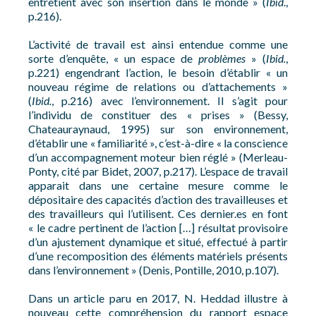
entretient avec son insertion dans le monde » (
Ibid
.,
p.216).
L’activité de travail est ainsi entendue comme une
sorte d’enquête, « un espace de
problèmes
» (
Ibid.
,
p.221) engendrant l’action, le besoin d’établir « un
nouveau régime de relations ou d’attachements »
(
Ibid.
, p.216) avec l’environnement. Il s’agit pour
l’individu de constituer des « prises » (Bessy,
Chateauraynaud, 1995) sur son environnement,
d’établir une « familiarité », c’est-à-dire « la conscience
d’un accompagnement moteur bien réglé » (Merleau-
Ponty, cité par Bidet, 2007, p.217). L’espace de travail
apparait dans une certaine mesure comme le
dépositaire des capacités d’action des travailleuses et
des travailleurs qui l’utilisent. Ces dernier.es en font
« le cadre pertinent de l’action […] résultat provisoire
d’un ajustement dynamique et situé, effectué à partir
d’une recomposition des éléments matériels présents
dans l’environnement » (Denis, Pontille, 2010, p.107).
Dans un article paru en 2017, N. Heddad illustre à
nouveau cette compréhension du rapport espace