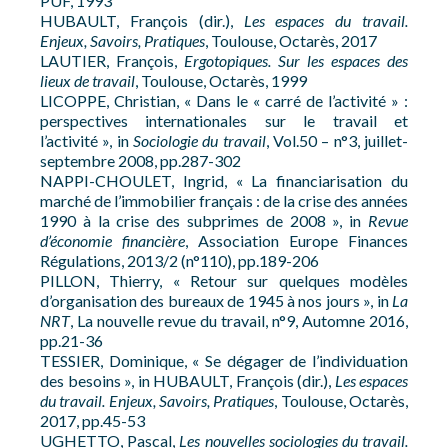
PUF, 1993
HUBAULT, François (dir.),
Les espaces du travail.
Enjeux, Savoirs, Pratiques
, Toulouse, Octarès, 2017
LAUTIER, François,
Ergotopiques. Sur les espaces des
lieux de travail
, Toulouse, Octarès, 1999
LICOPPE, Christian, « Dans le « carré de l’activité » :
perspectives internationales sur le travail et
l’activité », in
Sociologie du travail
, Vol.50 – n°3, juillet-
septembre 2008, pp.287-302
NAPPI-CHOULET, Ingrid, « La financiarisation du
marché de l’immobilier français : de la crise des années
1990 à la crise des subprimes de 2008 », in
Revue
d’économie financière
, Association Europe Finances
Régulations, 2013/2 (n°110), pp.189-206
PILLON, Thierry, « Retour sur quelques modèles
d’organisation des bureaux de 1945 à nos jours », in
La
NRT
, La nouvelle revue du travail, n°9, Automne 2016,
pp.21-36
TESSIER, Dominique, « Se dégager de l’individuation
des besoins », in HUBAULT, François (dir.),
Les espaces
du travail. Enjeux, Savoirs, Pratiques
, Toulouse, Octarès,
2017, pp.45-53
UGHETTO, Pascal,
Les nouvelles sociologies du travail.