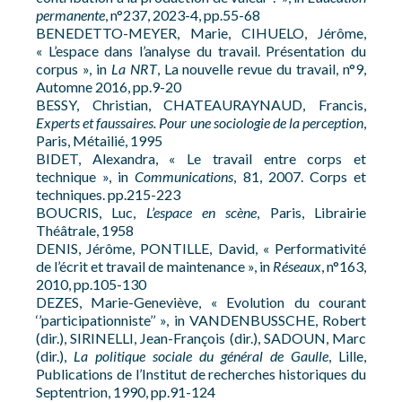
permanente
, n°237, 2023-4, pp.55-68
BENEDETTO-MEYER, Marie, CIHUELO, Jérôme,
« L’espace dans l’analyse du travail. Présentation du
corpus », in
La NRT
, La nouvelle revue du travail, n°9,
Automne 2016, pp.9-20
BESSY, Christian, CHATEAURAYNAUD, Francis,
Experts et faussaires. Pour une sociologie de la perception
,
Paris, Métailié, 1995
BIDET, Alexandra, « Le travail entre corps et
technique », in
Communications
, 81, 2007. Corps et
techniques. pp.215-223
BOUCRIS, Luc,
L’espace en scène
, Paris, Librairie
Théâtrale, 1958
DENIS, Jérôme, PONTILLE, David, « Performativité
de l’écrit et travail de maintenance », in
Réseaux
, n°163,
2010, pp.105-130
DEZES, Marie-Geneviève, « Evolution du courant
‘’participationniste’’ », in VANDENBUSSCHE, Robert
(dir.), SIRINELLI, Jean-François (dir.), SADOUN, Marc
(dir.),
La politique sociale du général de Gaulle
, Lille,
Publications de l’Institut de recherches historiques du
Septentrion, 1990, pp.91-124