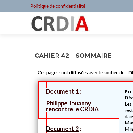
Politique de confidentialité
CAHIER 42 – SOMMAIRE
Ces pages sont diffusées avec le soutien de l’
ID
Document 1
:
Pro
Déc
Philippe Jouanny
Les 
rencontre le CRDIA
rest
dans
Max
Document 2
:
Mini