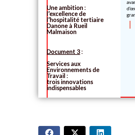
ava
Une ambition :
d’œ
l’excellence de
gran
l’hospitalité tertiaire
Danone à Rueil
Malmaison
Document 3
:
Services aux
Environnements de
Travail :
trois innovations
indispensables