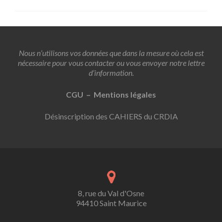
Nous n’utilisons vos données que dans la mesure où cela est
nécessaire pour vous contacter ou vous envoyer notre lettre
d’information.
CGU – Mentions légales
Désinscription des CAHIERS du CRDIA
8, rue du Val d'Osne
94410 Saint Maurice