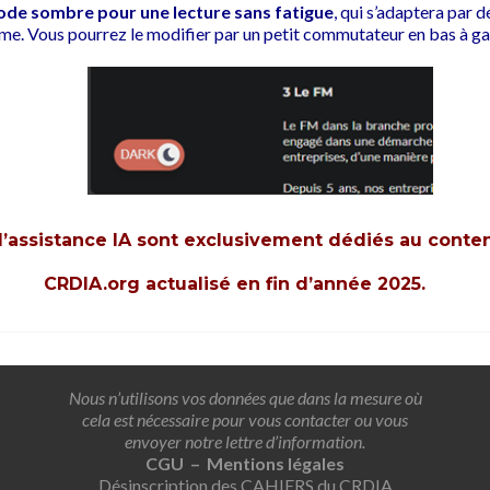
ode sombre pour une lecture sans fatigue
, qui s’adaptera par 
me. Vous pourrez le modifier par un petit commutateur en bas à g
d’assistance IA sont exclusivement dédiés au conte
CRDIA.org actualisé en fin d’année 2025.
Nous n’utilisons vos données que dans la mesure où
cela est nécessaire pour vous contacter ou vous
envoyer notre lettre d’information.
CGU – Mentions légales
Désinscription des CAHIERS du CRDIA