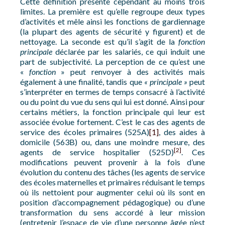
Cette définition présente cependant au moins trois
limites. La première est qu’elle regroupe deux types
d’activités et mêle ainsi les fonctions de gardiennage
(la plupart des agents de sécurité y figurent) et de
nettoyage. La seconde est qu’il s’agit de la
fonction
principale
déclarée par les salariés, ce qui induit une
part de subjectivité. La perception de ce qu’est une
«
fonction
» peut renvoyer à des activités mais
également à une finalité, tandis que
« principale »
peut
s’interpréter en termes de temps consacré à l’activité
ou du point du vue du sens qui lui est donné. Ainsi pour
certains métiers, la fonction principale qui leur est
associée évolue fortement. C’est le cas des agents de
service des écoles primaires (525A)
[1]
, des aides à
domicile (563B) ou, dans une moindre mesure, des
[2]
agents de service hospitalier (525D)
. Ces
modifications peuvent provenir à la fois d’une
évolution du contenu des tâches (les agents de service
des écoles maternelles et primaires réduisant le temps
où ils nettoient pour augmenter celui où ils sont en
position d’accompagnement pédagogique) ou d’une
transformation du sens accordé à leur mission
(entretenir l’espace de vie d’une personne âgée n’est