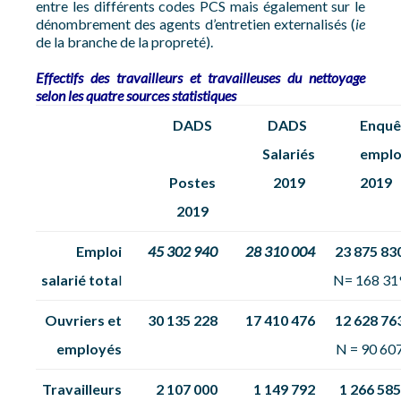
entre les différents codes PCS mais également sur le
dénombrement des agents d’entretien externalisés (
ie
de la branche de la propreté).
Effectifs des travailleurs et travailleuses du nettoyage
selon les quatre sources statistiques
DADS
DADS
Enquê
Salariés
emplo
Postes
2019
2019
2019
Emploi
45 302 940
28 310 004
23 875 83
salarié
tota
l
N= 168 31
Ouvriers
et
30 135 228
17 410 476
12 628 76
employés
N = 90 60
Travailleurs
2 107 000
1 149 792
1 266 585