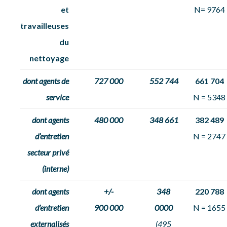
et
N= 9764
travailleuses
du
nettoyage
dont agents
de
727 000
552 744
661 704
service
N = 5348
dont agents
480 000
348 661
382 489
d’entretien
N = 2747
secteur privé
(interne)
dont agents
+/-
348
220 788
d’entretien
900 000
0000
N = 1655
externalisés
(495