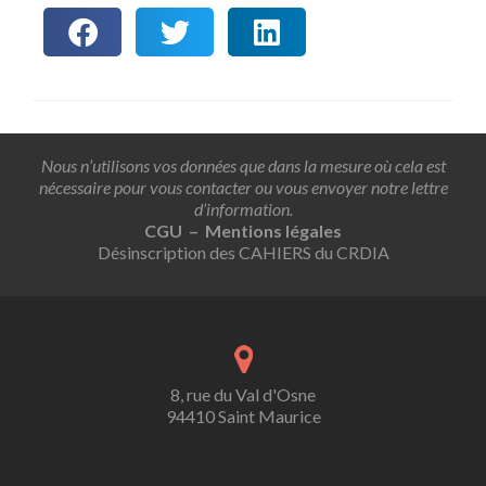
Nous n’utilisons vos données que dans la mesure où cela est
nécessaire pour vous contacter ou vous envoyer notre lettre
d’information.
CGU – Mentions légales
Désinscription des CAHIERS du CRDIA
8, rue du Val d'Osne
94410 Saint Maurice