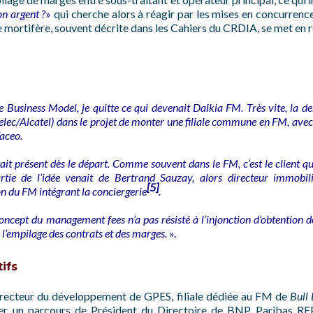
on argent ?
»
qui cherche alors à réagir par les mises en concurrenc
le mortifère, souvent décrite dans les Cahiers du CRDIA, se met en 
le Business Model, je quitte ce qui devenait Dalkia FM. Très vite, la d
lec/Alcatel) dans le projet de monter une filiale commune en FM, ave
aceo.
t présent dès le départ. Comme souvent dans le FM, c’est le client qui 
tie de l’idée venait de Bertrand Sauzay, alors directeur immobili
[5]
ion du FM intégrant la conciergerie
.
 concept du management fees n’a pas résisté à l’injonction d’obtention 
l’empilage des contrats et des marges.
».
ifs
recteur du développement de GPES, filiale dédiée au FM de
Bull
mer un parcours de Président du Directoire de BNP Paribas R