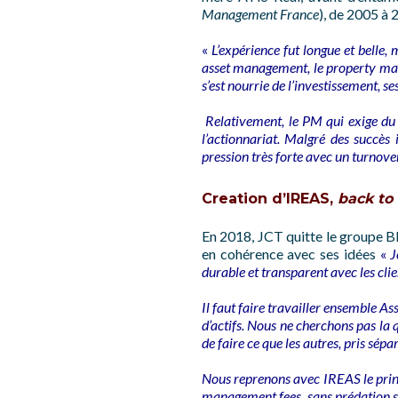
Management France
), de 2005 à 
«
L’expérience fut longue et belle, 
asset management, le property man
s’est nourrie de l’investissement, s
Relativement, le PM qui exige du 
l’actionnariat. Malgré des succès
pression très forte avec un turnove
Creation d’IREAS,
back to 
En 2018, JCT quitte le groupe B
en cohérence avec ses idées
«
J
durable et transparent avec les clie
Il faut faire travailler ensemble 
d’actifs. Nous ne cherchons pas la 
de faire ce que les autres, pris sép
Nous reprenons avec IREAS le princip
management fees, sans prédation su