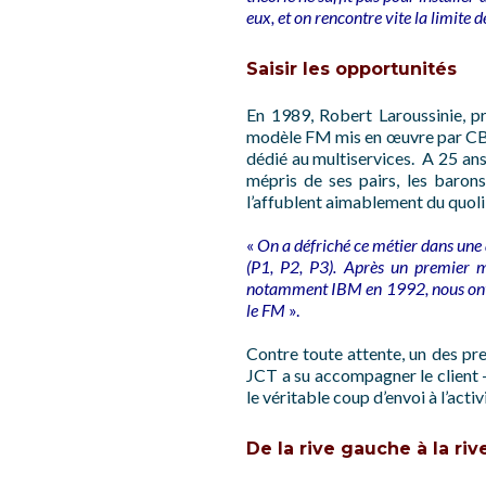
eux, et on rencontre vite la limite de
Saisir les opportunités
En 1989, Robert Laroussinie, pr
modèle FM mis en œuvre par CBRE
dédié au multiservices. A 25 ans
mépris de ses pairs, les baron
l’affublent aimablement du quol
«
On a défriché ce métier dans une
(P1, P2, P3). Après un premier m
notamment IBM en 1992, nous ont pe
le FM
».
Contre toute attente, un des pre
JCT a su accompagner le client 
le véritable coup d’envoi à l’act
De la rive gauche à la riv