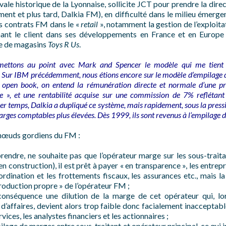
ale historique de la Lyonnaise, sollicite JCT pour prendre la direc
ent et plus tard, Dalkia FM), en difficulté dans le milieu émerge
s contrats FM dans le «
retail
», notamment la gestion de l’exploit
nt le client dans ses développements en France et en Europe 
îne de magasins
Toys R Us
.
 mettons au point avec Mark and Spencer le modèle qui me tient
 Sur IBM précédemment, nous étions encore sur le modèle d’empilage d
 open book, on entend la rémunération directe et normale d’une p
re », et une rentabilité acquise sur une commission de 7% reflétan
er temps, Dalkia a dupliqué ce système, mais rapidement, sous la press
marges comptables plus élevées. Dès 1999, ils sont revenus à l’empilage d
s nœuds gordiens du FM :
prendre, ne souhaite pas que l’opérateur marge sur les sous-trait
construction), il est prêt à payer « en transparence », les entrepri
rdination et les frottements fiscaux, les assurances etc., mais l
 production propre » de l’opérateur FM ;
onséquence une dilution de la marge de cet opérateur qui, lor
 d’affaires, devient alors trop faible donc facialement inaccepta
ices, les analystes financiers et les actionnaires ;
ilage de marges entre sous-traitant et opérateur principal, ce qui i