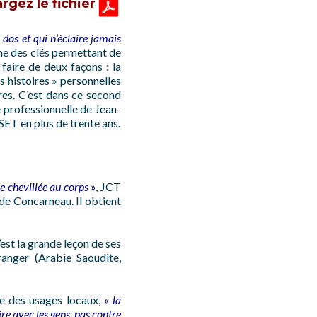
rgez le fichier
 dos et qui n’éclaire jamais
 une des clés permettant de
 faire de deux façons : la
s histoires » personnelles
ires. C’est dans ce second
e professionnelle de Jean-
SET en plus de trente ans.
e chevillée au corps
»
, JCT
de Concarneau. Il obtient
’est la grande leçon de ses
tranger (Arabie Saoudite,
re des usages locaux,
«
la
re avec les gens, pas contre