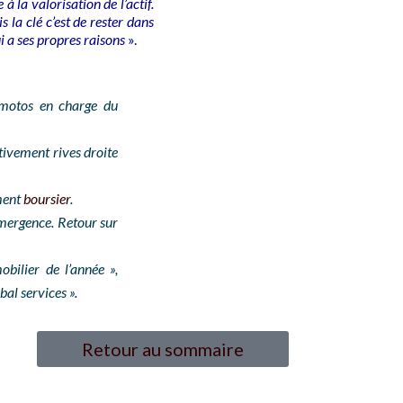
à la valorisation de l’actif.
 la clé c’est de rester dans
i a ses propres raisons
».
s motos en charge du
tivement rives droite
ment
boursier
.
mergence. Retour sur
bilier de l’année »,
bal services ».
Retour au sommaire