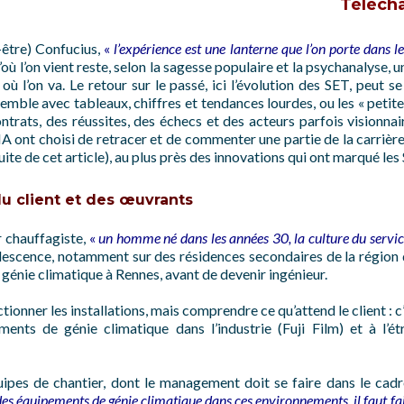
Télécha
-être) Confucius,
«
l’expérience est une lanterne que l’on porte dans le
d’où l’on vient reste, selon la sagesse populaire et la psychanalyse,
ù l’on va. Le retour sur le passé, ici l’évolution des SET, peut se
semble avec tableaux, chiffres et tendances lourdes, ou les « petite
ntrats, des réussites, des échecs et des acteurs parfois visionna
A ont choisi de retracer et de commenter une partie de la carrièr
ite de cet article), au plus près des innovations qui ont marqué les 
 du client et des œuvrants
r chauffagiste,
«
un homme né dans les années 30, la culture du servic
escence, notamment sur des résidences secondaires de la région 
génie climatique à Rennes, avant de devenir ingénieur.
tionner les installations, mais comprendre ce qu’attend le client : c
ements de génie climatique dans l’industrie (Fuji Film) et à l’é
uipes de chantier, dont le management doit se faire dans le cad
 des équipements de génie climatique dans ces environnements, il faut fai