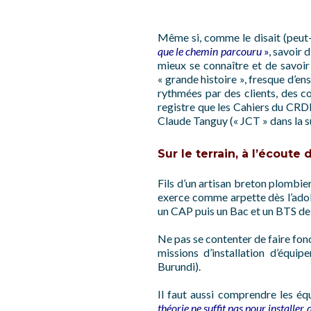
Même si, comme le disait (peut
que le chemin parcouru
»
, savoir 
mieux se connaître et de savoir o
« grande histoire », fresque d’en
rythmées par des clients, des co
registre que les Cahiers du CRDI
Claude Tanguy (« JCT » dans la su
Sur le terrain, à l’écoute
Fils d’un artisan breton plombie
exerce comme arpette dès l’adol
un CAP puis un Bac et un BTS de 
Ne pas se contenter de faire fonc
missions d’installation d’équip
Burundi).
Il faut aussi comprendre les éq
théorie ne suffit pas pour installer