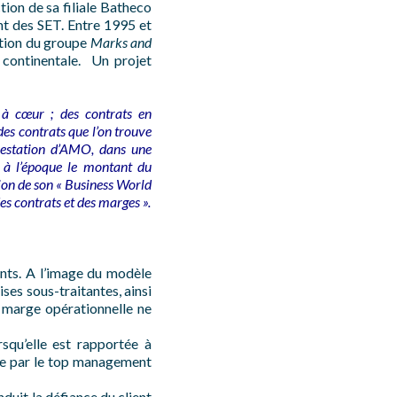
tion de sa filiale Batheco
nt des SET. Entre 1995 et
ation du groupe
Marks and
continentale. Un projet
 à cœur ; des contrats en
es contrats que l’on trouve
restation d’AMO, dans une
t à l’époque le montant du
ion de son « Business World
es contrats et des marges ».
ants. A l’image du modèle
ses sous-traitantes, ainsi
a marge opérationnelle ne
squ’elle est rapportée à
ble par le top management
nduit la défiance du client