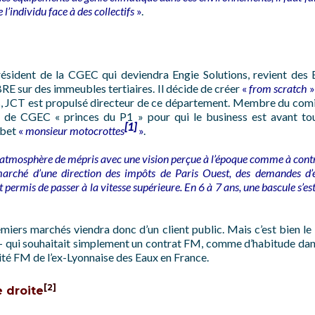
 l’individu face à des collectifs
»
.
ésident de la CGEC qui deviendra Engie Solutions, revient des E
 sur des immeubles tertiaires. Il décide de créer
«
from scratch
»
, JCT est propulsé directeur de ce département. Membre du comité 
s de CGEC « princes du P1 » pour qui le business est avant tout
[1]
ibet
«
monsieur motocrottes
»
.
 atmosphère de mépris avec une vision perçue à l’époque comme à cont
arché d’une direction des impôts de Paris Ouest, des demandes d’en
rmis de passer à la vitesse supérieure. En 6 à 7 ans, une bascule s’est
miers marchés viendra donc d’un client public. Mais c’est bien le
– qui souhaitait simplement un contrat FM, comme d’habitude dans 
ivité FM de l’ex-Lyonnaise des Eaux en France.
[2]
e droite