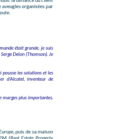
e aveugles organisées par
route.
emande était grande, je suis
c Serge Delon (Thomson). Je
pousse les solutions et les
er d’Alcatel, inventeur de
de marges plus importantes.
 Europe
, puis de sa maison
EPM (
Real Estate Property