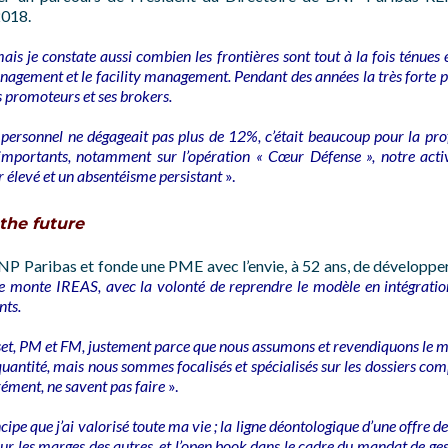
2018.
mais je constate aussi combien les frontières sont tout à la fois ténues 
agement et le facility management. Pendant des années la très forte p
es promoteurs et ses brokers.
personnel ne dégageait pas plus de 12%, c’était beaucoup pour la pro
 importants, notamment sur l’opération « Cœur Défense », notre activ
r élevé et un absentéisme persistant
».
the future
NP Paribas et fonde une PME avec l’envie, à 52 ans, de développer
e monte IREAS, avec la volonté de reprendre le modèle en intégration
nts.
Asset, PM et FM, justement parce que nous assumons et revendiquons le m
quantité, mais nous sommes focalisés et spécialisés sur les dossiers com
arément, ne savent pas faire
».
e que j’ai valorisé toute ma vie ; la ligne déontologique d’une offre de 
r les marges des autres, et l’open book dans le cadre du mandat de gest