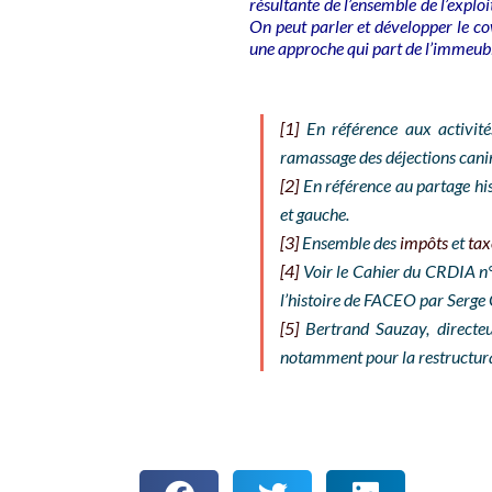
résultante de l’ensemble de l’exploit
On peut parler et développer le cow
une approche qui part de l’immeuble 
[1]
En référence aux activité
ramassage des déjections canine
[2]
En référence au partage his
et gauche.
[3]
Ensemble des
impôts
et
tax
[4]
Voir le Cahier du CRDIA n°
l’histoire de FACEO par Serge
[5]
Bertrand Sauzay, directeur
notamment pour la restructurati