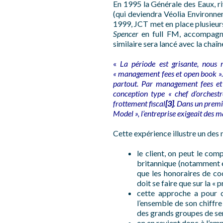
En 1995 la Générale des Eaux, riv
(qui deviendra Véolia Environnem
1999, JCT met en place plusieur
Spencer
en full FM, accompagna
similaire sera lancé avec la cha
«
La période est grisante, nous
« management fees et open book ».
partout. Par management fees et
conception type « chef d’orchest
frottement fiscal
[3]
. Dans un premi
Model », l’entreprise exigeait des 
Cette expérience illustre un de
le client, on peut le com
britannique (notamment en 
que les honoraires de coo
doit se faire que sur la «
cette approche a pour c
l’ensemble de son chiffre
des grands groupes de serv
on en revient donc à l’emp