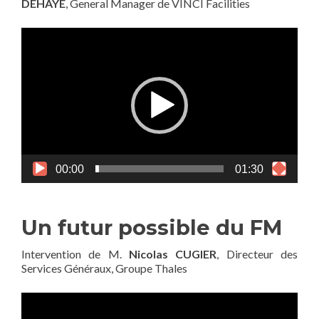
DEHAYE
, General Manager de VINCI Facilities
Lecteur
vidéo
00:00
01:30
Un futur possible du FM
Intervention de M.
Nicolas CUGIER
, Directeur des
Services Généraux, Groupe Thales