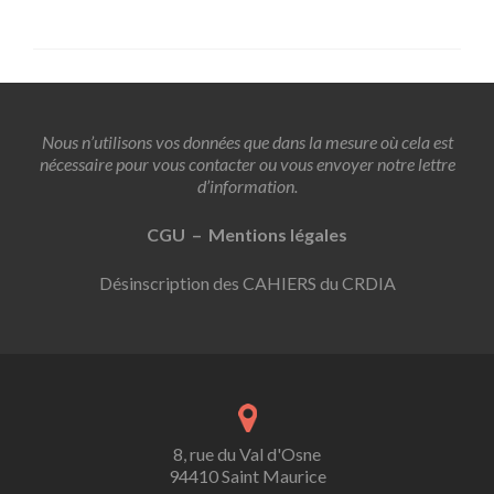
Nous n’utilisons vos données que dans la mesure où cela est
nécessaire pour vous contacter ou vous envoyer notre lettre
d’information.
CGU – Mentions légales
Désinscription des CAHIERS du CRDIA
8, rue du Val d'Osne
94410 Saint Maurice