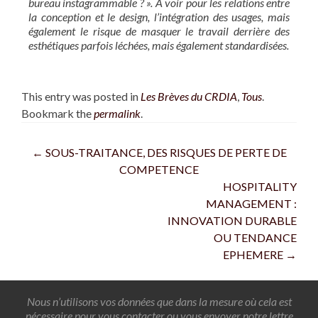
bureau instagrammable ? ». A voir pour les relations entre
la conception et le design, l’intégration des usages, mais
également le risque de masquer le travail derrière des
esthétiques parfois léchées, mais également standardisées.
This entry was posted in
Les Brèves du CRDIA
,
Tous
.
Bookmark the
permalink
.
←
SOUS-TRAITANCE, DES RISQUES DE PERTE DE
COMPETENCE
HOSPITALITY
MANAGEMENT :
INNOVATION DURABLE
OU TENDANCE
EPHEMERE
→
Nous n’utilisons vos données que dans la mesure où cela est
nécessaire pour vous contacter ou vous envoyer notre lettre