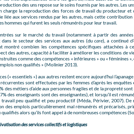
roduction des uns repose sur le soins fournis par les autres. Les u
 charge la reproduction des forces de travail du producteur et de
ie liée aux services rendus par les autres, mais cette contribution
 les hommes qui furent les seuls rémunérés pour leur travail.
ntrées sur le marché du travail (notamment à partir des années 
 dans le secteur des services aux autres (du
care
), a continué d
nt montré combien les compétences spécifiques attachées à ce
ect des autres, capacité à faciliter à améliorer les conditions de vie
onstruites comme des compétences « inférieures » ou « féminines »,
«emplois non qualifiés » (Molinier 2013).
ces (« essentiels ») aux autres restent encore aujourd’hui l’apanag
écurrentes sont effectuées par les femmes d’après les enquêtes
% des métiers d’aide aux personnes fragiles et de la propreté son
7% des enseignants sont des enseignantes), et lorsqu’il est rémunér
ravail peu qualifié et peu productif (Méda, Périvier, 2007). D
ion des emplois particulièrement mal rémunérés et précarisés, p
 qualifiés alors qu’ils font appel à de nombreuses compétences (So
vatisation des services collectifs et logistiques