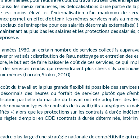
nt aussi les mieux rémunérés, les délocalisations d’une partie de l
 est moins élevé, et l’externalisation d’un maximum de servi
nce permet en effet d’obtenir les mêmes services mais au moindr
sociaux de l’entreprise pour ces salariés désormais externalisés) (
aintenant au plus bas les salaires et les protections des salarié
eprises ».
des années 1980, un certain nombre de services collectifs auparav
uver privatisés : distribution de l’eau, nettoyage et entretien des e
e, le but est de faire baisser le coût de ces services, ce qui imp
des services rendus qui reviendraient plus chers s’ils continuaie
 eux-mêmes (Lorrain, Stoker, 2010).
coût du travail et la plus grande flexibilité possible des services
t désormais des heures ou forfait de services plutôt que d’emb
isation partielle du marché du travail ont été adoptées dès le
on de nouveaux types de contrats de travail (dits « atypiques » ma
lifiés ») alors que les protections sur les contrats à durée indét
 règles d’emploi en CDD (contrats à durée déterminée, intérim e
 cadre plus large d’une stratégie nationale de compétitivité qui re