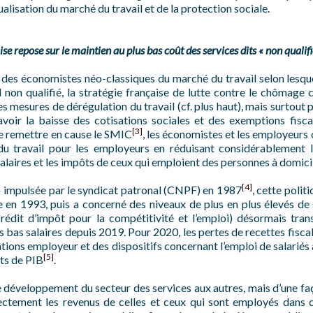
 dualisation du marché du travail et de la protection sociale.
ise repose sur le maintien
au plus bas coût des services dits « non qualifi
 des économistes néo-classiques du marché du travail selon lesqu
l non qualifié, la stratégie française de lutte contre le chômage
es mesures de dérégulation du travail (cf. plus haut), mais surtout
savoir la baisse des cotisations sociales et des exemptions fisca
[3]
e remettre en cause le SMIC
, les économistes et les employeurs 
du travail pour les employeurs en réduisant considérablement l
salaires et les impôts de ceux qui emploient des personnes à domici
[4]
s » impulsée par le syndicat patronal (CNPF) en 1987
, cette polit
 en 1993, puis a concerné des niveaux de plus en plus élevés de sa
édit d’impôt pour la compétitivité et l’emploi) désormais tra
s bas salaires depuis 2019. Pour 2020, les pertes de recettes fiscal
tions employeur et des dispositifs concernant l’emploi de salariés
[5]
nts de PIB
.
 développement du secteur des services aux autres, mais d’une faço
ectement les revenus de celles et ceux qui sont employés dans c