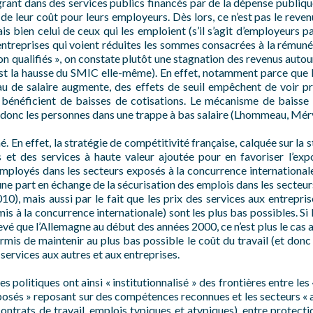
grant dans des services publics financés par de la dépense publiq
 de leur coût pour leurs employeurs. Dès lors, ce n’est pas le rev
s bien celui de ceux qui les emploient (s’il s’agit d’employeurs par
entreprises qui voient réduites les sommes consacrées à la rémuné
non qualifiés », on constate plutôt une stagnation des revenus auto
’est la hausse du SMIC elle-même). En effet, notamment parce que 
u de salaire augmente, des effets de seuil empêchent de voir p
bénéficient de baisses de cotisations. Le mécanisme de baisse d
t donc les personnes dans une trappe à bas salaire (Lhommeau, Mér
é. En effet, la stratégie de compétitivité française, calquée sur la 
 et des services à haute valeur ajoutée pour en favoriser l’expor
employés dans les secteurs exposés à la concurrence international
’une part en échange de la sécurisation des emplois dans les secteu
010), mais aussi par le fait que les prix des services aux entrepris
mis à la concurrence internationale) sont les plus bas possibles. Si
 élevé que l’Allemagne au début des années 2000, ce n’est plus le ca
rmis de maintenir au plus bas possible le coût du travail (et don
services aux autres et aux entreprises.
 politiques ont ainsi « institutionnalisé » des frontières entre les 
xposés » reposant sur des compétences reconnues et les secteurs « a
(contrats de travail, emplois typiques et atypiques), entre protecti