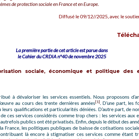
ystèmes de protection sociale en France et en Europe
.
Diffusé le 09/12//2025, avec le soutien
Télécha
La première partie de cet article est parue dans
le Cahier du CRDIA n°40
de novembre 2025
risation sociale, économique et politique des 
ibué à dévaloriser les services essentiels. Nous proposons d’an
[1]
l’œuvre au cours des trente dernières années
. D’une part, les 
leurs qualifications et particularités déniées. D’autre part, de 
 de ces services considérés comme trop chers : les services aux e
 autrefois publics ont été privatisés. Enfin, depuis le début des an
la France, les politiques publiques de baisse de cotisations sociale
, contribuant là encore à stigmatiser ces services comme étant t