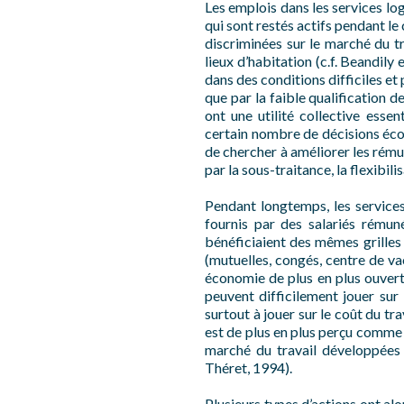
Les emplois dans les services log
qui sont restés actifs pendant l
discriminées sur le marché du t
lieux d’habitation (c.f. Beandily
dans des conditions difficiles et 
que par la faible qualification 
ont une utilité collective esse
certain nombre de décisions éco
de chercher à améliorer les rémun
par la sous-traitance, la flexibilis
Pendant longtemps, les services 
fournis par des salariés rémuné
bénéficiaient des mêmes grilles 
(mutuelles, congés, centre de va
économie de plus en plus ouvert
peuvent difficilement jouer sur 
surtout à jouer sur le coût du tr
est de plus en plus perçu comme 
marché du travail développées
Théret, 1994).
Plusieurs types d’actions ont alo