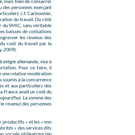
ue, mais bien de consacrer
enu des personnes exerçant
ticuliers c.f. Carbonnier,
ration du travail. Du côté
ur du SMIC, sans véritable
les baisses de cotisations
rogresser les revenus des
u coût du travail par la
y, 2009).
stratégie allemande, vise à
tation. Pour ce faire, il
e une relative modération
rs soumis à la concurrence
es et aux particuliers des
 la France avait un coût du
s aujourd’hui. La somme des
c le revenu) des personnes
« productifs » et les « non
brités » des services dits
on sociale obligatoire (en