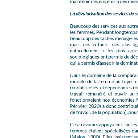
maintenir ces emplois à des nive
La dévalorisation des services de s
Beaucoup des services aux autre
les femmes. Pendant longtemps, l
beaucoup des tâches ménagères re
mari, des enfants, des plus âg
naturellement » les plus apte
sociologiques ont permis de décon
qui a permis d’asseoir la domina
Dans le domaine de la comparais
modèle de la femme au foyer et 
rendait celles-ci dépendantes (du
travail rémunéré et ouvrir un
fonctionnaient nos économies f
Périvier, 2020) a donc contribué
de travail, de la population), po
Ces travaux s’appuyaient sur les
femmes étaient spécialisées da
(Malos, 1980). Elles insistent 