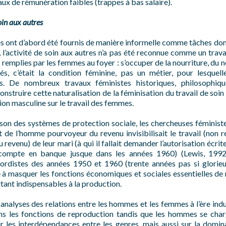
aux de rémunération faibles (trappes à bas salaire).
oin aux autres
s ont d’abord été fournis de manière informelle comme tâches d
’activité de soin aux autres n’a pas été reconnue comme un travail
mplies par les femmes au foyer : s’occuper de la nourriture, du n
és, c’était la condition féminine, pas un métier, pour lesquel
s. De nombreux travaux féministes historiques, philosophiqu
struire cette naturalisation de la féminisation du travail de soin 
tion masculine sur le travail des femmes.
on des systèmes de protection sociale, les chercheuses féminis
de l’homme pourvoyeur du revenu invisibilisait le travail (non
 revenu) de leur mari (à qui il fallait demander l’autorisation écri
 compte en banque jusque dans les années 1960) (Lewis, 1992
ordistes des années 1950 et 1960 (trente années pas si glorieu
 à masquer les fonctions économiques et sociales essentielles de 
urtant indispensables à la production.
 analyses des relations entre les hommes et les femmes à l’ère indu
ns les fonctions de reproduction tandis que les hommes se char
sur les interdépendances entre les genres, mais aussi sur la domi