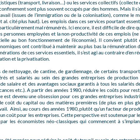
istiques (transport, livraison…) ou les services collectifs (collect
e confinement sont plus souvent occupés par des hommes. Mais il s
ravail (issues de l’immigration ou de la colonisation), comme le
 et al. cité plus haut). Les emplois dans ces services pourtant esse
particulièrement mal rémunérés. Ici encore, il est difficile de dire q
des personnes employées et la non-productivité de ces emplois (ne 
ntielle au bon fonctionnement de l’économie). Il convient plutô
nomiques ont contribué à maintenir au plus bas la rémunération d
érations de ces services essentiels, il s’est agi au contraire d’en 
ation et la privatisation.
de nettoyage, de cantine, de gardiennage, de certains transports 
rés et salariés au sein des grandes entreprises de production i
de salaire et des avantages sociaux garantis à tous les salariés 
cances etc.). A partir des années 1980, réduire les coûts pour re
e est devenu une obsession pour ces grandes entreprises industri
le coût du capital ou des matières premières (de plus en plus glo
avail. Ainsi, au cours des années 1980, plutôt qu’un facteur de produ
un coût pour les entreprises. Cette perspective est soutenue par 
 par les économistes néo-classiques qui commencent à s’implan
rs été menées pour réduire le coût du travail au sein des entreprise