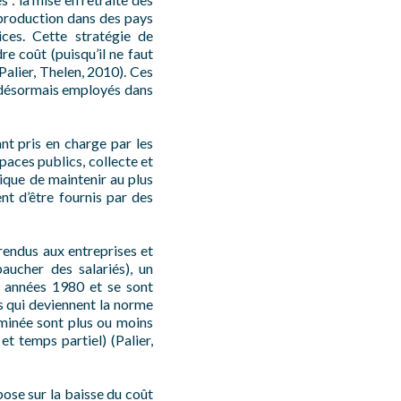
a production dans des pays
ces. Cette stratégie de
e coût (puisqu’il ne faut
Palier, Thelen, 2010). Ces
s, désormais employés dans
ant pris en charge par les
spaces publics, collecte et
lique de maintenir au plus
nt d’être fournis par des
 rendus aux entreprises et
aucher des salariés), un
s années 1980 et se sont
is qui deviennent la norme
erminée sont plus ou moins
t temps partiel) (Palier,
pose sur la baisse du coût