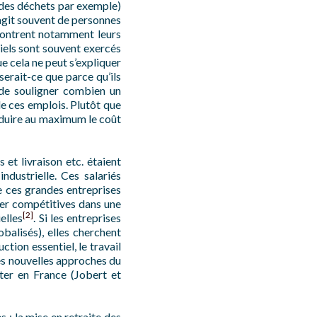
e des déchets par exemple)
’agit souvent de personnes
 montrent notamment leurs
ntiels sont souvent exercés
ue cela ne peut s’expliquer
serait-ce que parce qu’ils
t de souligner combien un
e ces emplois. Plutôt que
réduire au maximum le coût
et livraison etc. étaient
ndustrielle. Ces salariés
de ces grandes entreprises
ster compétitives dans une
[2]
elles
. Si les entreprises
balisés), elles cherchent
ction essentiel, le travail
les nouvelles approches du
ter en France (Jobert et
s : la mise en retraite des