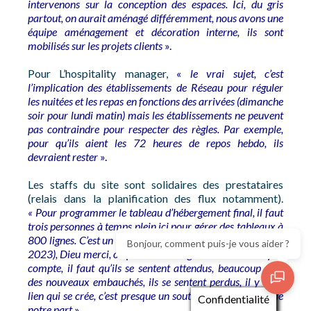
intervenons sur la conception des espaces. Ici, du gris
partout, on aurait aménagé différemment, nous avons une
équipe aménagement et décoration interne, ils sont
mobilisés sur les projets clients
».
Pour L’hospitality manager,
«
le vrai sujet, c’est
l’implication des établissements de Réseau pour réguler
les nuitées et les repas en fonctions des arrivées (dimanche
soir pour lundi matin) mais les établissements ne peuvent
pas contraindre pour respecter des règles. Par exemple,
pour qu’ils aient les 72 heures de repos hebdo, ils
devraient rester
».
Les staffs du site sont solidaires des prestataires
(relais dans la planification des flux notamment).
« Pour programmer le tableau d’hébergement final, il faut
trois personnes à temps plein ici pour gérer des tableaux à
800 lignes. C’est un sujet qui n’est toujours pas réglé (avril
Bonjour, comment puis-je vous aider ?
2023), Dieu merci, on pallie et le stagiaire ne s’en rend pas
compte, il faut qu’ils se sentent attendus, beaucoup sont
des nouveaux embauchés, ils se sentent perdus, il y a un
lien qui se crée, c’est presque un soutien psychologique de
Confidentialité
notre part
».