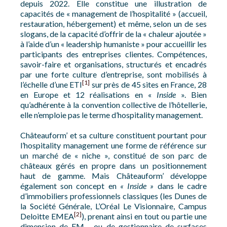
depuis 2022. Elle constitue une illustration de
capacités de « management de l’hospitalité » (accueil,
restauration, hébergement) et même, selon un de ses
slogans, de la capacité d’offrir de la « chaleur ajoutée »
à l’aide d’un « leadership humaniste » pour accueillir les
participants des entreprises clientes. Compétences,
savoir-faire et organisations, structurés et encadrés
par une forte culture d’entreprise, sont mobilisés à
[1]
l’échelle d’une ETI
sur près de 45 sites en France, 28
en Europe et 12 réalisations en «
Inside
». Bien
qu’adhérente à la convention collective de l’hôtellerie,
elle n’emploie pas le terme d’hospitality management.
Châteauform’ et sa culture constituent pourtant pour
l’hospitality management une forme de référence sur
un marché de « niche », constitué de son parc de
châteaux gérés en propre dans un positionnement
haut de gamme. Mais Châteauform’ développe
également son concept en
« Inside »
dans le cadre
d’immobiliers professionnels classiques (les Dunes de
la Société Générale, L’Oréal Le Visionnaire, Campus
[2]
Deloitte EMEA
), prenant ainsi en tout ou partie une
dimension de FM
ou de gestionnaire de surfaces