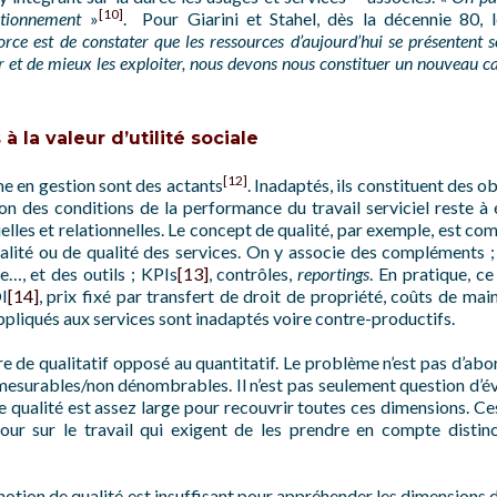
[10]
ctionnement
»
. Pour Giarini et Stahel, dès la décennie 80, 
orce est de constater que les ressources d’aujourd’hui se présentent s
r et de mieux les exploiter, nous devons nous constituer un nouveau c
à la valeur d’utilité sociale
[12]
 en gestion sont des actants
. Inadaptés, ils constituent des o
n des conditions de la performance du travail serviciel reste à 
lles et relationnelles. Le concept de qualité, par exemple, est 
ualité ou de qualité des services. On y associe des compléments ; 
e…, et des outils ; KPIs
[13]
, contrôles,
reportings
. En pratique, c
I
[14]
, prix fixé par transfert de droit de propriété, coûts de mai
appliqués aux services sont inadaptés voire contre-productifs.
re de qualitatif opposé au quantitatif. Le problème n’est pas d’abo
esurables/non dénombrables. Il n’est pas seulement question d’éva
de qualité est assez large pour recouvrir toutes ces dimensions. Ce
tour sur le travail qui exigent de les prendre en compte disti
a notion de qualité est insuffisant pour appréhender les dimensions 