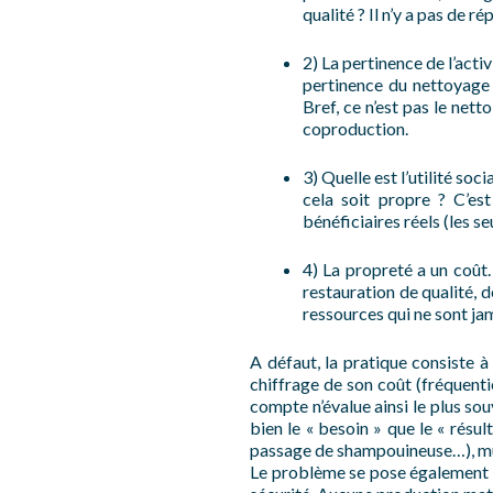
qualité ? Il n’y a pas de r
2) La pertinence de l’acti
pertinence du nettoyage 
Bref, ce n’est pas le nett
coproduction.
3) Quelle est l’utilité s
cela soit propre ? C’est 
bénéficiaires réels (les se
4) La propreté a un coût
restauration de qualité, d
ressources qui ne sont jama
A défaut, la pratique consiste à
chiffrage de son coût (fréquenti
compte n’évalue ainsi le plus so
bien le « besoin » que le « résul
passage de shampouineuse…), mult
Le problème se pose également po