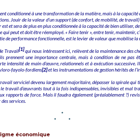
ment conditionné à une transformation de la matière, mais à la capacité
ions. Jouir de la valeur d’un support (de confort, de mobilité, de travai
 est et sera de plus en plus conditionnée à la capacité de bien utiliser, de
e qui peut et doit être réemployé. « Faire tenir », entre tenir, maintenir, c
tie de performance fonctionnelle, est le levier de valeur que mobilise l
[1]
e Travail
qui nous intéressent ici, relèvent de la maintenance des c
 ils prennent une importance centrale, mais à condition de ne pas 
orte intensité de main d’œuvre, relationnels et à exécution successive. I
ayloro-fayolo-fordiens
[2]
et les instrumentations de gestion hérités de l’i
ravail serviciel devenu largement majoritaire, dépasser la spirale qui t
le travail d’œuvrants tout à la fois indispensables, invisibles et mal tr
ux rapports de force. Mais il faudra également (préalablement ?) revisi
 des services.
*
* *
digme économique