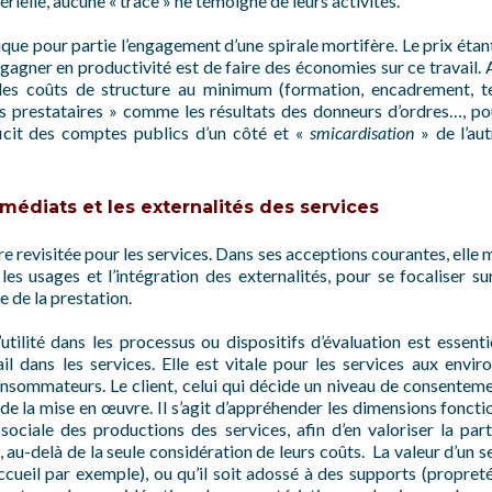
ielle, aucune « trace » ne témoigne de leurs activités.
ue pour partie l’engagement d’une spirale mortifère. Le prix étant
 gagner en productivité est de faire des économies sur ce travail. 
 des coûts de structure au minimum (formation, encadrement, t
es prestataires » comme les résultats des donneurs d’ordres…, po
icit des comptes publics d’un côté et «
smicardisation
» de l’au
, médiats et les externalités des services
e revisitée pour les services. Dans ses acceptions courantes, elle mi
 les usages et l’intégration des externalités, pour se focaliser s
e de la prestation.
’utilité dans les processus ou dispositifs d’évaluation est essenti
 dans les services. Elle est vitale pour les services aux envir
nsommateurs. Le client, celui qui décide un niveau de consentemen
 la mise en œuvre. Il s’agit d’appréhender les dimensions fonctionn
 sociale des productions des services, afin d’en valoriser la part
 au-delà de la seule considération de leurs coûts. La valeur d’un se
ccueil par exemple), ou qu’il soit adossé à des supports (propret