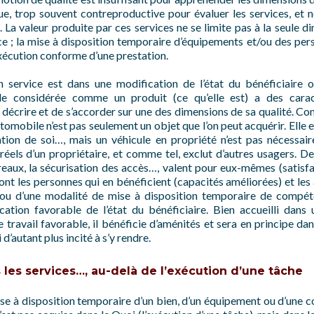
que, trop souvent contreproductive pour évaluer les services, et 
. La valeur produite par ces services ne se limite pas à la seule d
ice ; la mise à disposition temporaire d’équipements et/ou des pe
exécution conforme d’une prestation.
n service est dans une modification de l’état du bénéficiaire 
e considérée comme un produit (ce qu’elle est) a des caract
 décrire et de s’accorder sur une des dimensions de sa qualité. C
utomobile n’est pas seulement un objet que l’on peut acquérir. Ell
sation de soi…, mais un véhicule en propriété n’est pas nécessai
réels d’un propriétaire, et comme tel, exclut d’autres usagers. De
reaux, la sécurisation des accès…, valent pour eux-mêmes (satisfa
ont les personnes qui en bénéficient (capacités améliorées) et les 
 ou d’une modalité de mise à disposition temporaire de compéten
cation favorable de l’état du bénéficiaire. Bien accueilli dans
travail favorable, il bénéficie d’aménités et sera en principe da
i d’autant plus incité à s’y rendre.
s les services…, au-delà de l’exécution d’une tâche
se à disposition temporaire d’un bien, d’un équipement ou d’une c