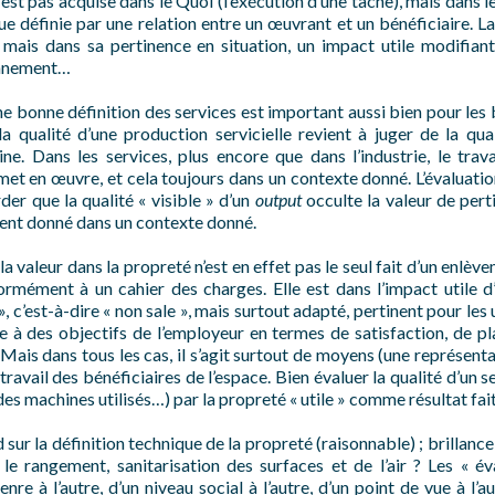
’est pas acquise dans le Quoi (l’exécution d’une tâche), mais dans le
ue définie par une relation entre un œuvrant et un bénéficiaire. La 
, mais dans sa pertinence en situation, un impact utile modifian
onnement…
ne bonne définition des services est important aussi bien pour les 
a qualité d’une production servicielle revient à juger de la qual
ine. Dans les services, plus encore que dans l’industrie, le trav
 met en œuvre, et cela toujours dans un contexte donné. L’évaluati
r que la qualité « visible » d’un
output
occulte la valeur de pert
ment donné dans un contexte donné.
la valeur dans la propreté n’est en effet pas le seul fait d’un enlè
ormément à un cahier des charges. Elle est dans l’impact utile d’
c’est-à-dire « non sale », mais surtout adapté, pertinent pour les u
 à des objectifs de l’employeur en termes de satisfaction, de pla
ais dans tous les cas, il s’agit surtout de moyens (une représent
avail des bénéficiaires de l’espace. Bien évaluer la qualité d’un s
es machines utilisés…) par la propreté « utile » comme résultat fait 
 sur la définition technique de la propreté (raisonnable) ; brillanc
 le rangement, sanitarisation des surfaces et de l’air ? Les « év
enre à l’autre, d’un niveau social à l’autre, d’un point de vue à l’au