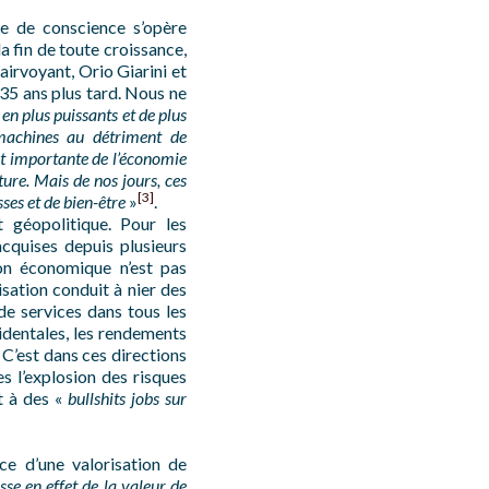
se de conscience s’opère
la fin de toute croissance,
irvoyant, Orio Giarini et
 35 ans plus tard. Nous ne
 en plus puissants et de plus
 machines au détriment de
rt importante de l’économie
ture. Mais de nos jours, ces
[3]
ses et de bien-être
»
.
t géopolitique. Pour les
 acquises depuis plusieurs
ion économique n’est pas
sation conduit à nier des
de services dans tous les
identales, les rendements
 C’est dans ces directions
 l’explosion des risques
t à des «
bullshits jobs sur
ce d’une valorisation de
se en effet de la valeur de