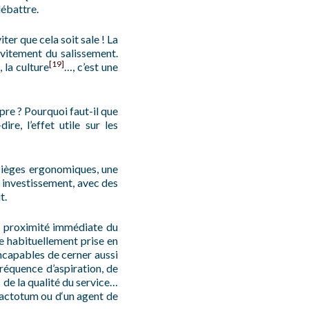
débattre.
ter que cela soit sale ! La
évitement du salissement.
[19]
 la culture
…, c’est une
pre ? Pourquoi faut-il que
re, l’effet utile sur les
 sièges ergonomiques, une
n investissement, avec des
t.
t à proximité immédiate du
ge habituellement prise en
incapables de cerner aussi
fréquence d’aspiration, de
 de la qualité du service…
 factotum ou d‘un agent de