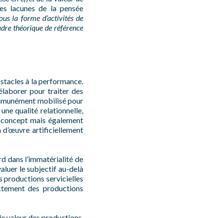
les lacunes de la pensée
ous la forme d’activités de
adre théorique de référence
bstacles à la performance.
élaborer pour traiter des
communément mobilisé pour
une qualité relationnelle,
e concept mais également
n d’œuvre artificiellement
rd dans l’immatérialité de
luer le subjectif au-delà
s productions servicielles
nctement des productions
de valeur des productions.