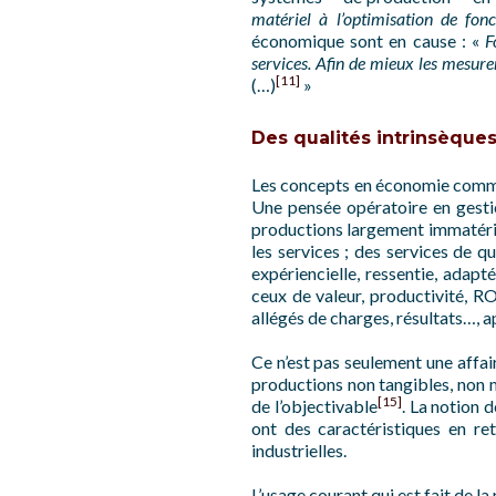
matériel à l’optimisation de fon
économique sont en cause : «
F
services. Afin de mieux les mesure
[11]
(…)
»
Des qualités intrinsèques 
Les concepts en économie comme
Une pensée opératoire en gestio
productions largement immatérie
les services ; des services de q
expériencielle, ressentie, adapté
ceux de valeur, productivité, RO
allégés de charges, résultats…, 
Ce n’est pas seulement une affai
productions non tangibles, non m
[15]
de l’objectivable
. La notion 
ont des caractéristiques en re
industrielles.
L’usage courant qui est fait de l