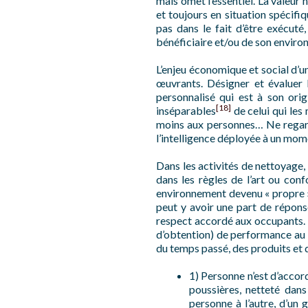
mais omet l’essentiel. La valeur n
et toujours en situation spécifiq
pas dans le fait d’être exécuté
bénéficiaire et/ou de son envir
L’enjeu économique et social d’u
œuvrants. Désigner et évaluer l
personnalisé qui est à son orig
[18]
inséparables
de celui qui les
moins aux personnes… Ne regarde
l’intelligence déployée à un mo
Dans les activités de nettoyage, 
dans les règles de l’art ou conf
environnement devenu « propre », 
peut y avoir une part de réponse
respect accordé aux occupants. M
d’obtention) de performance au tr
du temps passé, des produits et d
1) Personne n’est d’accord
poussières, netteté dans
personne à l’autre, d’un g