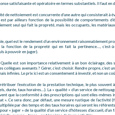
éponse satisfaisante et opératoire en termes substantiels. Il faut en 
vité de nettoiement est concurrente d’une autre qui consisterait à évi
est par ailleurs fonction de la possibilité de comportements d’
oiement seul qui fait la propreté, mais les occupants, les matériaux,
ociale, quel est le rendement d’un environnement raisonnablement pro
la fonction de la propreté qui en fait la pertinence…, c’est-à-di
uls à pouvoir en juger).
. Quelle est son importance relativement à un bon éclairage, des
es collègues avenants ? Gérer, c’est choisir. Rendre propre, c’est u
is infinies. Le prix ici est un consentement à investir, et non un coû
 rétribuer l’exécution de la prestation technique, le plus souven
els, durée, taux horaires…). La « qualité » d’un service de nettoya
uvent que la conformité à des prescriptions qui sont elles-mêmes 
tat ». Ce sera donc, par défaut, une mesure rustique de l’activité (
ipliée par des temps et des taux horaires qui seront les référents
ur « juger » de la qualité d’un service d’hôtesses d’accueil, d’un