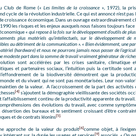
 du Club de Rome («
Les limites de la croissance
», 1972), la pri
d cycle de la révolution industrielle. Ce qui est annoncé n’est pas 
 de croissance économique. Dans un ouvrage extraordinairement cla
 1990 les risques et les enjeux auxquels nous faisons toujours face
 économique «
qui repose à la fois sur le développement d’outils de plus
ssements plus matériels qu’intellectuels, sur le développement de
angibles au détriment de la communication ». « Bien évidemment, une pa
 matériel (hardware) et nous ne pourrons jamais nous passer de l’agricul
ne modeste part dans la somme de travail vraiment générateur de riches
lution sont accélérées par les crises sanitaire, climatique e
tiques et partenaires sociaux, l’intuition puis la certitude sont
t l’effondrement de la biodiversité démontrent que la product
onde et du vivant qui ne sont pas monétarisées. Leur non-valori
aintien de la valeur. A l’accroissement de la part des activités 
[4]
chesses
s’ajoutent la démographie vieillissante des sociétés occ
 l’affaiblissement continu de la productivité apparente du travail.
 compréhensions des évolutions du travail, avec comme symptômes
a désertion des bureaux et le sentiment croissant d’être contrain
[5].
èques et de contrats léonins
[6]
e approche de la valeur du produit
comme objet, à l’exigen
[9]
y intégrant sur la durée les usages et services
associés. «
On pas