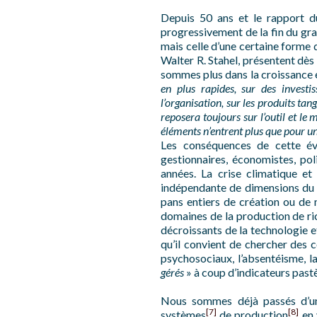
Depuis 50 ans et le rapport
progressivement de la fin du gran
mais celle d’une certaine forme
Walter R. Stahel, présentent dès
sommes plus dans la croissance
en plus rapides, sur des investi
l’organisation, sur les produits t
reposera toujours sur l’outil et le
éléments n’entrent plus que pour u
Les conséquences de cette évo
gestionnaires, économistes, poli
années. La crise climatique e
indépendante de dimensions du m
pans entiers de création ou de m
domaines de la production de ri
décroissants de la technologie et
qu’il convient de chercher des
psychosociaux, l’absentéisme, l
gérés
» à coup d’indicateurs past
Nous sommes déjà passés d’un
[7]
[8]
systèmes
de production
en 