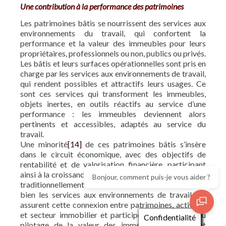
Une contribution à la performance des patrimoines
Les patrimoines bâtis se nourrissent des services aux
environnements du travail, qui confortent la
performance et la valeur des immeubles pour leurs
propriétaires, professionnels ou non, publics ou privés.
Les bâtis et leurs surfaces opérationnelles sont pris en
charge par les services aux environnements de travail,
qui rendent possibles et attractifs leurs usages. Ce
sont ces services qui transforment les immeubles,
objets inertes, en outils réactifs au service d’une
performance : les immeubles deviennent alors
pertinents et accessibles, adaptés au service du
travail.
Une minorité
[14]
de ces patrimoines bâtis s’insère
dans le circuit économique, avec des objectifs de
rentabilité et de valorisation financière, participant
ainsi à la croissance du secteur immobilier qui dégage
Bonjour, comment puis-je vous aider ?
traditionnellement des rentabilités élevées. Ce sont
bien les services aux environnements de travail qui
assurent cette connexion entre patrimoines, activités
et secteur immobilier et participent directement au
Confidentialité
pilotage de la valeur des immeubles. Services et