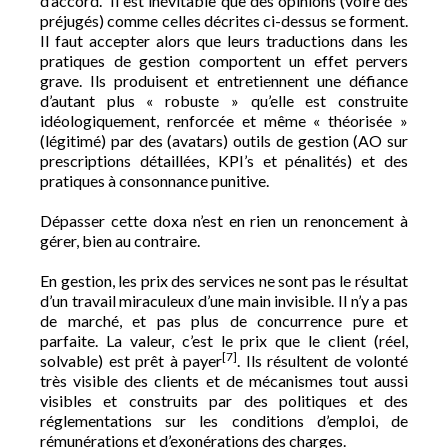
d’accord. Il est inévitable que des opinions (voire des
préjugés) comme celles décrites ci-dessus se forment.
Il faut accepter alors que leurs traductions dans les
pratiques de gestion comportent un effet pervers
grave. Ils produisent et entretiennent une défiance
d’autant plus « robuste » qu’elle est construite
idéologiquement, renforcée et même « théorisée »
(légitimé) par des (avatars) outils de gestion (AO sur
prescriptions détaillées, KPI’s et pénalités) et des
pratiques à consonnance punitive.
Dépasser cette doxa n’est en rien un renoncement à
gérer, bien au contraire.
En gestion, les prix des services ne sont pas le résultat
d’un travail miraculeux d’une main invisible. Il n’y a pas
de marché, et pas plus de concurrence pure et
parfaite. La valeur, c’est le prix que le client (réel,
[7]
solvable) est prêt à payer
. Ils résultent de volonté
très visible des clients et de mécanismes tout aussi
visibles et construits par des politiques et des
réglementations sur les conditions d’emploi, de
rémunérations et d’exonérations des charges.