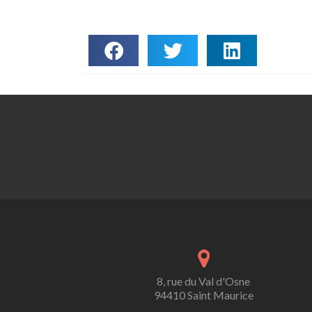
8, rue du Val d'Osne
94410 Saint Maurice