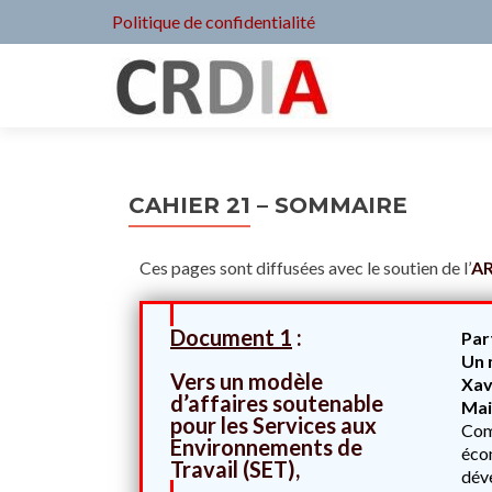
Politique de confidentialité
CAHIER 21 – SOMMAIRE
Ces pages sont diffusées avec le soutien de l’
A
Document 1
:
Part
Un 
Vers un modèle
Xav
d’affaires soutenable
Mai
pour les Services aux
Com
Environnements de
écon
Travail (SET),
déve