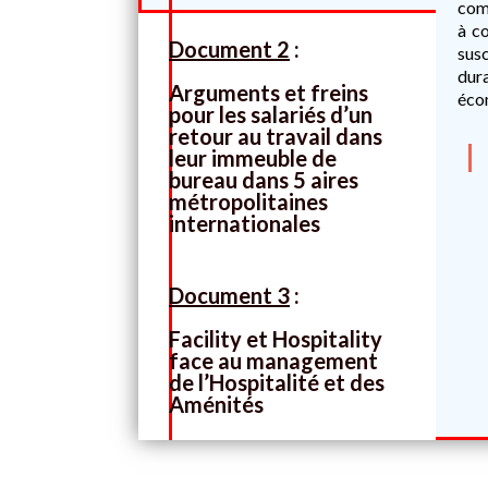
comm
à co
Document 2
:
susc
dura
Arguments et freins
écon
pour les salariés d’un
retour au travail dans
leur immeuble de
bureau dans 5 aires
métropolitaines
internationales
Document 3
:
Facility et Hospitality
face au management
de l’Hospitalité et des
Aménités