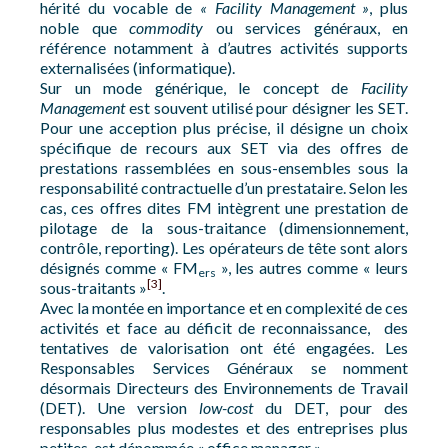
hérité du vocable de
« Facility Management »
, plus
noble que
commodity
ou services généraux, en
référence notamment à d’autres activités supports
externalisées (informatique).
Sur un mode générique, le concept de
Facility
Management
est souvent utilisé pour désigner les SET.
Pour une acception plus précise, il désigne un choix
spécifique de recours aux SET via des offres de
prestations rassemblées en sous-ensembles sous la
responsabilité contractuelle d’un prestataire. Selon les
cas, ces offres dites FM intègrent une prestation de
pilotage de la sous-traitance (dimensionnement,
contrôle, reporting). Les opérateurs de tête sont alors
désignés comme « FM
», les autres comme « leurs
ers
[3]
sous-traitants »
.
Avec la montée en importance et en complexité de ces
activités et face au déficit de reconnaissance, des
tentatives de valorisation ont été engagées. Les
Responsables Services Généraux se nomment
désormais Directeurs des Environnements de Travail
(DET). Une version
low-cost
du DET, pour des
responsables plus modestes et des entreprises plus
petites, est dénommée « office manager ».