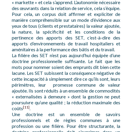
« markette » et cela s’apprend. L’autonomie nécessaire
des œuvrants dans la relation de service, cela s’équipe.
Pour cela, un corpus doit affirmer et expliciter de
manière compréhensible sur un mode d’évidence aux
yeux de tous (clients et prestataires) la valeur ajoutée,
la nature, la spécificité et les conditions de la
pertinence des apports des SET, c’est-à-dire des
apports d’environnements de travail hospitaliers et
aménitaires à la performance des bâtis et du travail.
La filière des SET n’est pas aujourd’hui équipée d’une
doctrine professionnelle suffisante. Le fait que les
mots pour nommer soient des emprunts dit bien cette
lacune. Les SET subissent la conséquence négative de
cette incapacité à simplement dire ce qu’ils sont, leurs
périmètres, leur promesse commune de valeur
ajoutée. Ils sont réduits à un ensemble de commodités
« externalisées à demeure » dont la gestion ne peut
poursuivre qu’une qualité ; la réduction maximale des
[11]
coûts
.
Une doctrine est un ensemble de savoirs
professionnels et de règles communes à une
profession ou une filière. Pour être structurante, la
doctrine professionnelle doit s’exprimer dans un