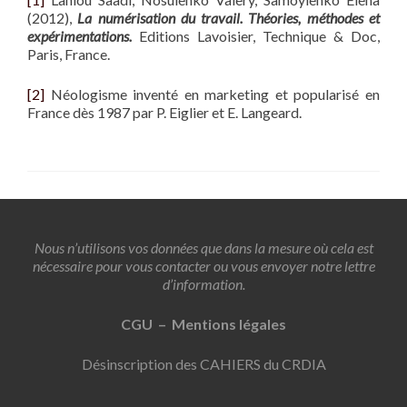
(2012),
La numérisation du travail. Théories, méthodes et
expérimentations.
Editions Lavoisier, Technique & Doc,
Paris, France.
[2]
Néologisme inventé en marketing et popularisé en
France dès 1987 par P. Eiglier et E. Langeard.
Nous n’utilisons vos données que dans la mesure où cela est
nécessaire pour vous contacter ou vous envoyer notre lettre
d’information.
CGU – Mentions légales
Désinscription des CAHIERS du CRDIA