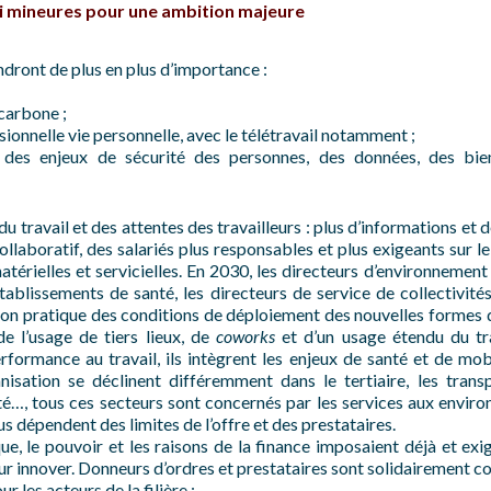
i mineures pour une ambition majeure
dront de plus en plus d’importance :
carbone ;
sionnelle vie personnelle, avec le télétravail notamment ;
, des enjeux de sécurité des personnes, des données, des bie
u travail et des attentes des travailleurs : plus d’informations et
laboratif, des salariés plus responsables et plus exigeants sur le 
érielles et servicielles. En 2030, les directeurs d’environnement d
tablissements de santé, les directeurs de service de collectivités 
ion pratique des conditions de déploiement des nouvelles formes d
de l’usage de tiers lieux, de
coworks
et d’un usage étendu du tra
ormance au travail, ils intègrent les enjeux de santé et de mobil
nisation se déclinent différemment dans le tertiaire, les transp
anté…, tous ces secteurs sont concernés par les services aux enviro
us dépendent des limites de l’offre et des prestataires.
e, le pouvoir et les raisons de la finance imposaient déjà et exi
ur innover. Donneurs d’ordres et prestataires sont solidairement co
 les acteurs de la filière :