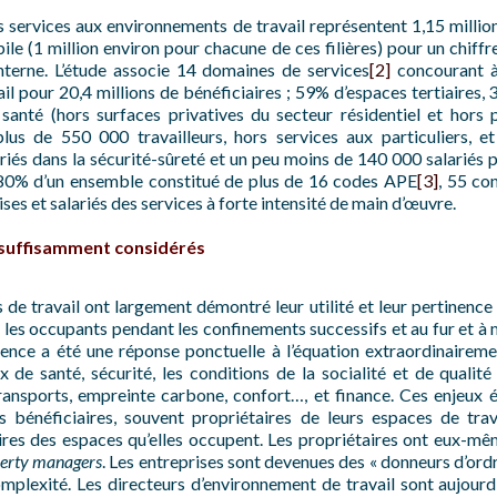
services aux environnements de travail représentent 1,15 million 
ile (1 million environ pour chacune de ces filières) pour un chiff
nterne. L’étude associe 14 domaines de services
[2]
concourant à
il pour 20,4 millions de bénéficiaires ; 59% d’espaces tertiaires, 3
santé (hors surfaces privatives du secteur résidentiel et hors p
lus de 550 000 travailleurs, hors services aux particuliers, 
és dans la sécurité-sûreté et un peu moins de 140 000 salariés po
 80% d’un ensemble constitué de plus de 16 codes APE
[3]
, 55 co
ises et salariés des services à forte intensité de main d’œuvre.
nsuffisamment considérés
de travail ont largement démontré leur utilité et leur pertinence l
et les occupants pendant les confinements successifs et au fur et
rgence a été une réponse ponctuelle à l’équation extraordinaire
x de santé, sécurité, les conditions de la socialité et de qualité 
ransports, empreinte carbone, confort…, et finance. Ces enjeux 
 bénéficiaires, souvent propriétaires de leurs espaces de trava
res des espaces qu’elles occupent. Les propriétaires ont eux-mêm
erty managers
. Les entreprises sont devenues des « donneurs d’ordr
omplexité. Les directeurs d’environnement de travail sont aujourd’