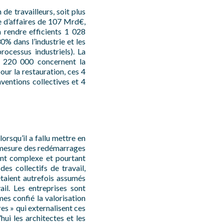
de travailleurs, soit plus
re d’affaires de 107 Mrd€,
 rendre efficients 1 028
0% dans l’industrie et les
rocessus industriels). La
et 220 000 concernent la
ur la restauration, ces 4
nventions collectives et 4
orsqu’il a fallu mettre en
 à mesure des redémarrages
ment complexe et pourtant
des collectifs de travail,
étaient autrefois assumés
il. Les entreprises sont
es confié la valorisation
es » qui externalisent ces
hui les architectes et les