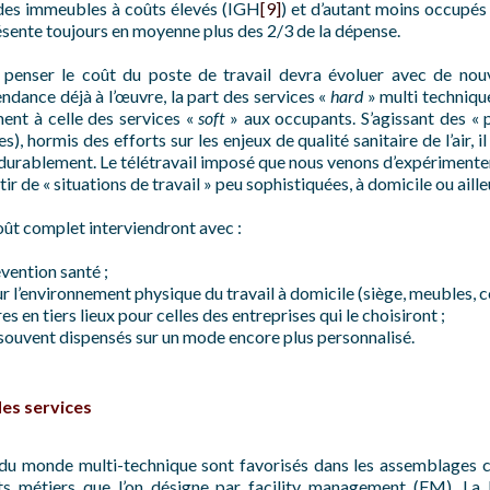
 des immeubles à coûts élevés (IGH
[9]
) et d’autant moins occupés 
résente toujours en moyenne plus des 2/3 de la dépense.
 penser le coût du poste de travail devra évoluer avec de nou
dance déjà à l’œuvre, la part des services «
hard
» multi techniqu
ment à celle des services «
soft
» aux occupants. S’agissant des « 
), hormis des efforts sur les enjeux de qualité sanitaire de l’air, 
 durablement. Le télétravail imposé que nous venons d’expérimente
tir de « situations de travail » peu sophistiquées, à domicile ou aille
oût complet interviendront avec :
vention santé ;
ur l’environnement physique du travail à domicile (siège, meubles, c
 en tiers lieux pour celles des entreprises qui le choisiront ;
souvent dispensés sur un mode encore plus personnalisé.
des services
us du monde multi-technique sont favorisés dans les assemblages c
nts métiers que l’on désigne par facility management (FM). La