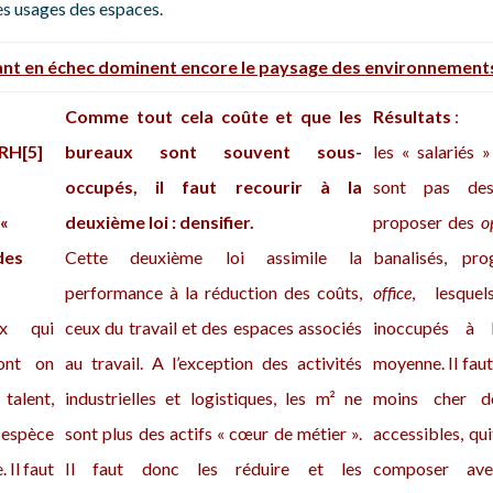
des usages des espaces.
tant en échec dominent encore le paysage des environnements
Comme tout cela coûte et que les
Résultats
:
GRH
[5]
bureaux sont souvent sous-
les « salariés
occupés, il faut recourir à la
sont pas des
 «
deuxième loi : densifier.
proposer des
o
des
Cette deuxième loi assimile la
banalisés, pr
performance à la réduction des coûts,
office
, lesque
ux qui
ceux du travail et des espaces associés
inoccupés à
ont on
au travail. A l’exception des activités
moyenne. Il fau
talent,
industrielles et logistiques, les m² ne
moins cher d
espèce
sont plus des actifs « cœur de métier ».
accessibles, qui
 Il faut
Il faut donc les réduire et les
composer ave