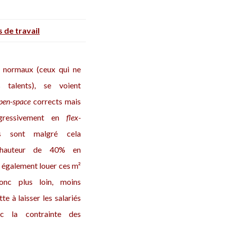
 de travail
 » normaux (ceux qui ne
 talents), se voient
pen-space
corrects mais
ogressivement en
flex-
ls sont malgré cela
 hauteur de 40% en
t également louer ces m²
onc plus loin, moins
tte à laisser les salariés
c la contrainte des