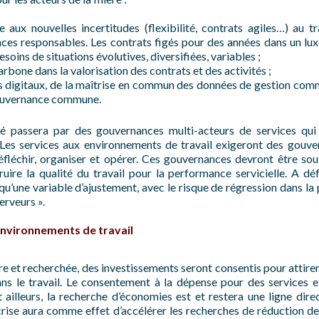
 aux nouvelles incertitudes (flexibilité, contrats agiles…) au t
ces responsables. Les contrats figés pour des années dans un luxe
oins de situations évolutives, diversifiées, variables ;
arbone dans la valorisation des contrats et des activités ;
s digitaux, de la maîtrise en commun des données de gestion co
gouvernance commune.
é passera par des gouvernances multi-acteurs de services qui 
 Les services aux environnements de travail exigeront des gouve
éfléchir, organiser et opérer. Ces gouvernances devront être so
uire la qualité du travail pour la performance servicielle. A déf
qu’une variable d’ajustement, avec le risque de régression dans la
erveurs ».
environnements de travail
 et recherchée, des investissements seront consentis pour attirer et
ans le travail. Le consentement à la dépense pour des services
t ailleurs, la recherche d’économies est et restera une ligne dire
crise aura comme effet d’accélérer les recherches de réduction de