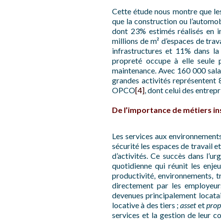
Cette étude nous montre que les 
que la construction ou l’automob
dont 23% estimés réalisés en i
millions de m² d’espaces de trava
infrastructures et 11% dans la 
propreté occupe à elle seule p
maintenance. Avec 160 000 salari
grandes activités représentent
OPCO
[4]
, dont celui des entrepr
De l’importance de métiers i
Les services aux environnements 
sécurité les espaces de travail 
d’activités. Ce succès dans l’u
quotidienne qui réunit les enjeu
productivité, environnements, t
directement par les employeurs
devenues principalement locatai
locative à des tiers ;
asset
et
prop
services et la gestion de leur c