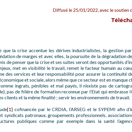
Diffusé le 25/01/2022, avec le soutien d
Télécha
que la crise accentue les dérives industrialistes, la gestion par 
édation de marges et avec elles, la poursuite de la dégradation de
mis de penser que la crise et ses suites seront des opportunités d’i
enjeux, met en visibilité le travail, remet le facteur humain au cœ
ne des services et leur responsabilité pour assurer la continuité d
économique et sociale, alors même que ce secteur est en manque 
omme ingrats, pénibles et mal payés, il n’existe pas de cartogra
), pas de filière de formation reconnue par l’Etat qui embrasse l
clients et la même finalité ; servir les environnements de travail.
tude
[1]
cofinancée par le CRDIA, l’ARSEG et le SYPEMI afin d’i
 et syndicats patronaux, groupements professionnels, association
tructures publiques comme par exemple dans la santé l’agence