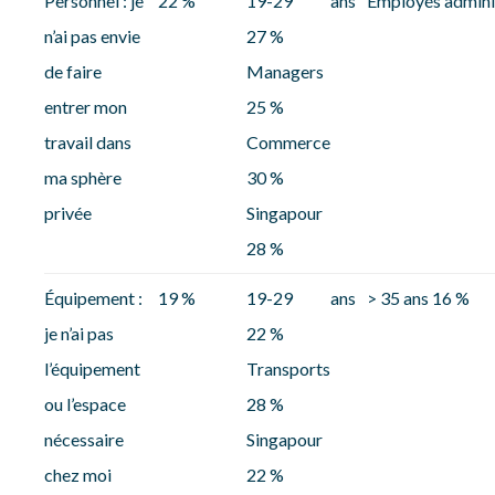
Personnel : je
22 %
19-29 ans
Employés adminis
n’ai pas envie
27 %
de faire
Managers
entrer mon
25 %
travail dans
Commerce
ma sphère
30 %
privée
Singapour
28 %
Équipement :
19 %
19-29 ans
> 35 ans 16 %
je n’ai pas
22 %
l’équipement
Transports
ou l’espace
28 %
nécessaire
Singapour
chez moi
22 %