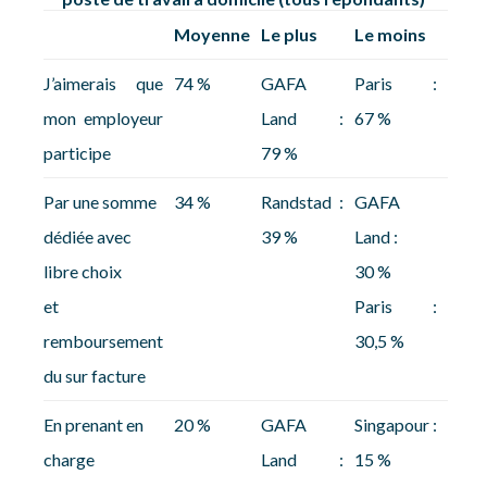
Moyenne
Le plus
Le moins
J’aimerais que
74 %
GAFA
Paris :
mon employeur
Land :
67 %
participe
79 %
Par une somme
34 %
Randstad :
GAFA
dédiée avec
39 %
Land :
libre choix
30 %
et
Paris :
remboursement
30,5 %
du sur facture
En prenant en
20 %
GAFA
Singapour :
charge
Land :
15 %