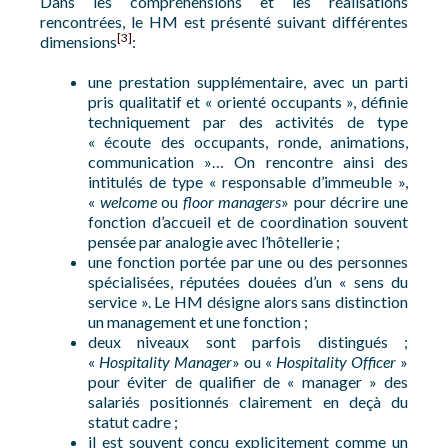
Dans les compréhensions et les réalisations
rencontrées, le HM est présenté suivant différentes
[3]
dimensions
:
une prestation supplémentaire, avec un parti
pris qualitatif et « orienté occupants », définie
techniquement par des activités de type
« écoute des occupants, ronde, animations,
communication »… On rencontre ainsi des
intitulés de type « responsable d’immeuble »,
«
welcome
ou
floor
managers
» pour décrire une
fonction d’accueil et de coordination souvent
pensée par analogie avec l’hôtellerie ;
une fonction portée par une ou des personnes
spécialisées, réputées douées d’un « sens du
service ». Le HM désigne alors sans distinction
un management et une fonction ;
deux niveaux sont parfois distingués ;
«
Hospitality
Manager
» ou «
Hospitality
Officer
»
pour éviter de qualifier de « manager » des
salariés positionnés clairement en deçà du
statut cadre ;
il est souvent conçu explicitement comme un