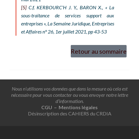
[5]
C.f. KERBOURC’H J. Y., BARON X., « La
sous-traitance de services support aux
entreprises »,
La Semaine Juridique, Entreprises
et Affaires
n° 26, 1er juillet 2021, pp 43-53
Retour au sommaire
Nous n’utilisons vos données que dans la mesure où cela est
nécessaire pour vous contacter ou vous envoyer notre lettre
d’information.
CGU – Mentions légales
Désinscription des CAHIERS du CRDIA