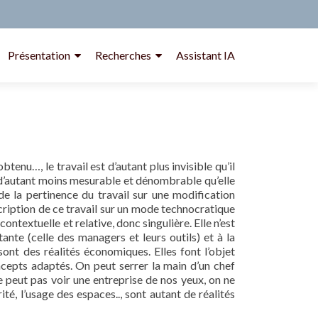
Présentation
Recherches
Assistant IA
obtenu…, le travail est d’autant plus invisible qu’il
t d’autant moins mesurable et dénombrable qu’elle
n de la pertinence du travail sur une modification
scription de ce travail sur un mode technocratique
 contextuelle et relative, donc singulière. Elle n’est
tante (celle des managers et leurs outils) et à la
sont des réalités économiques. Elles font l’objet
ncepts adaptés. On peut serrer la main d’un chef
e peut pas voir une entreprise de nos yeux, on ne
rité, l’usage des espaces.., sont autant de réalités