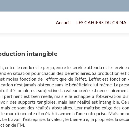
Accueil
LES CAHIERS DU CRDIA
roduction intangible
it, entre le rendu et le perçu, entre le service attendu et le service 
 prend en situation pour chacun des bénéficiaires. Sa production es
est moins fonction de l’effort que de l’effet. L’effet est fonctio
ication n’est jamais obtenue sans le bénéficiaire lui-même. La pre
r d’utilité sociale, est subjective. La valeur créée est nécessairement
l pertinent est bien réelle, mais elle échappe à l’observation dis
ir des supports tangibles, mais leur réalité est intangible. Ce 
mais ce sont des réalités abstraites. Leur maîtrise exige des co
e le mur d’enceinte d’un établissement d’une entreprise. Mais on n
e travail, l’entreprise, la valeur, le bien-être, la propreté, la sécu
uction de FM.