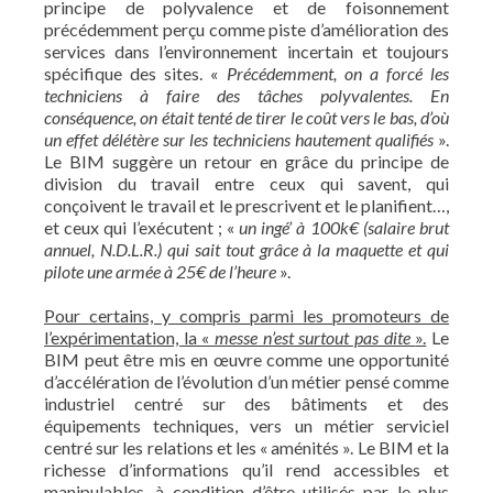
principe de polyvalence et de foisonnement
précédemment perçu comme piste d’amélioration des
services dans l’environnement incertain et toujours
spécifique des sites. «
Précédemment, on a forcé les
techniciens à faire des tâches polyvalentes. En
conséquence, on était tenté de tirer le coût vers le bas, d’où
un effet délétère sur les techniciens hautement qualifiés
».
Le BIM suggère un retour en grâce du principe de
division du travail entre ceux qui savent, qui
conçoivent le travail et le prescrivent et le planifient…,
et ceux qui l’exécutent ; «
un ingé’ à 100k€ (
salaire brut
annuel, N.D.L.R.
) qui sait tout grâce à la maquette et qui
pilote une armée à 25€ de l’heure
».
Pour certains, y compris parmi les promoteurs de
l’expérimentation, la «
messe n’est surtout pas dite
».
Le
BIM peut être mis en œuvre comme une opportunité
d’accélération de l’évolution d’un métier pensé comme
industriel centré sur des bâtiments et des
équipements techniques, vers un métier serviciel
centré sur les relations et les « aménités ». Le BIM et la
richesse d’informations qu’il rend accessibles et
manipulables, à condition d’être utilisés par le plus