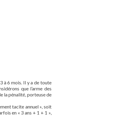
 à 6 mois. Il y a de toute
nsidérons que l’arme des
 de la pénalité, porteuse de
ement tacite annuel », soit
fois en « 3 ans + 1 + 1 »,