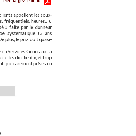
Téléchargez le fichier
lients appellent les sous-
, fréquentiels, heures…).
sé » faite par le donneur
e systématique (3 ans
 plus, le prix doit quasi-
e ou Services Généraux, la
 celles du client », et trop
nt que rarement prises en