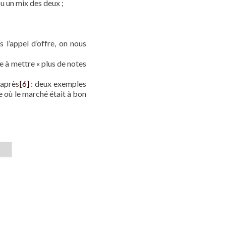
u un mix des deux ;
 l’appel d’offre, on nous
 à mettre « plus de notes
-après
[6]
: deux exemples
 où le marché était à bon