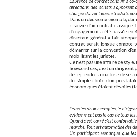
L’absence de contrat conduit à co-c
directions des achats s’opposent 
charges doivent être retraduits pou
Dans un deuxième exemple, démén
», suivie d’un contrat classique
d’engagement a été passée en 4 
directeur général a fait stoppe
contrat serait longue compte t
démarrer sur la convention d’e
mobilisant les juristes.
Ce n’est pas une affaire de style.
le second cas, c’est un dirigeant
de reprendre la maîtrise de ses co
du simple choix d’un prestata
économiques étaient dévoilés (fac
Dans les deux exemples, le dirigean
évidemment pas le cas de tous les m
Quand c’est carré c’est confortable 
marché. Tout est automatisé des de
Un participant remarque que les 