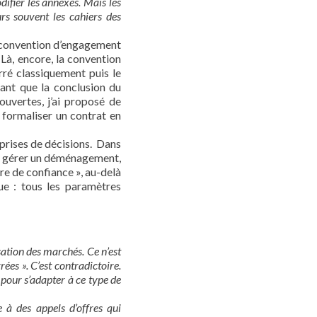
difier les annexes. Mais les
urs souvent les cahiers des
« convention d’engagement
 Là, encore, la convention
rré classiquement puis le
nant que la conclusion du
uvertes, j’ai proposé de
formaliser un contrat en
s prises de décisions. Dans
, de gérer un déménagement,
ire de confiance », au-delà
ue : tous les paramètres
sation des marchés. Ce n’est
ées ». C’est contradictoire.
s pour s’adapter à ce type de
 à des appels d’offres qui