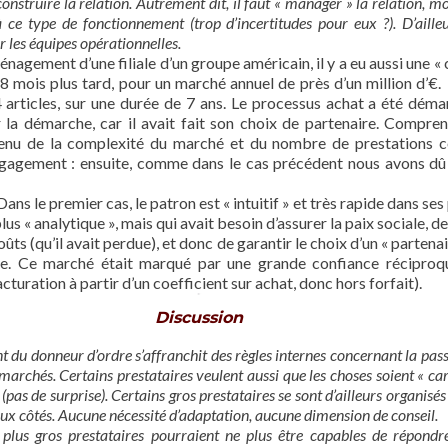
onstruire la relation. Autrement dit, il faut « manager » la relation, mo
à ce type de fonctionnement (trop d’incertitudes pour eux ?). D’aille
r les équipes opérationnelles.
agement d’une filiale d’un groupe américain, il y a eu aussi une 
 18 mois plus tard, pour un marché annuel de près d’un million d’€.
articles, sur une durée de 7 ans. Le processus achat a été déma
r la démarche, car il avait fait son choix de partenaire. Compre
enu de la complexité du marché et du nombre de prestations co
ngagement : ensuite, comme dans le cas précédent nous avons dû 
 Dans le premier cas, le patron est « intuitif » et très rapide dans se
 plus « analytique », mais qui avait besoin d’assurer la paix sociale
ûts (qu’il avait perdue), et donc de garantir le choix d’un « partena
ire. Ce marché était marqué par une grande confiance réciproq
turation à partir d’un coefficient sur achat, donc hors forfait).
Discussion
t du donneur d’ordre s’affranchit des règles internes concernant la pas
archés. Certains prestataires veulent aussi que les choses soient « carr
(pas de surprise). Certains gros prestataires se sont d’ailleurs organisé
ux côtés. Aucune nécessité d’adaptation, aucune dimension de conseil.
plus gros prestataires pourraient ne plus être capables de répondre