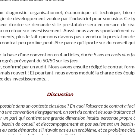
n diagnostic organisationnel, économique et technique, bien 
ie de développement voulue par l’industriel pour son usine. Ce ty
neur d’ordre se demande si le prestataire sera en mesure de réali
ra un retour sur investissement. Aussi, nous avons spontanément cal
ents, plus le fait que nous n’avons pas « vendu » la prestation de d
 contrat peu prolixe, peut-être parce qu’il porte sur du conseil qui
ur la base d’une convention en 4 articles, durée 5 ans en
costs plus fe
progrès prévoyant du 50/50 sur les
fees
.
e, confirmé par un audit. Nous avons ensuite rédigé le contrat forme
a jamais rouvert ! Et pourtant, nous avons modulé la charge des équi
avec des investissements…
Discussion
sposable dans un contexte classique ? En quoi l’absence de contrat a facil
 à une convention d’engagement, on sort du contrat de sous-traitance cl
r un pari qui contient une grande dimension intuitu personae propre 
t un besoin de conseil et d’accompagnement et pas seulement un besoi
as eu cette démarche s’il n’avait pas eu un problème, et ce problème c’ét