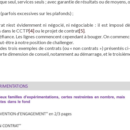
seul, services seuls ; avec garantie de résultats ou de moyens, o
rfois excessives sur les plafonds) ;
t n’est évidemment ni négocié, ni négociable : il est imposé dès
s dans le CCTP
[4]
ou le projet de contrat
[5]
.
défiance. Les lignes commencent cependant à bouger. On commence
peut-être à notre position de challenger.
 des trois exemples de contrats (ou « non contrats ») présentés ci
rte dimension de conseil, notamment au démarrage, et le troisième