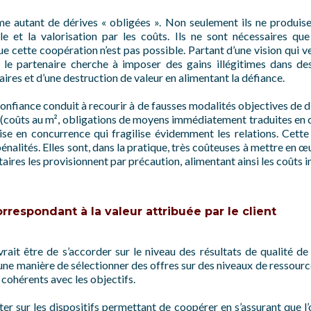
 autant de dérives « obligées ». Non seulement ils ne produisen
lle et la valorisation par les coûts. Ils ne sont nécessaires qu
e cette coopération n’est pas possible. Partant d’une vision qui ve
 le partenaire cherche à imposer des gains illégitimes dans des
ires et d’une destruction de valeur en alimentant la défiance.
onfiance conduit à recourir à de fausses modalités objectives de di
coûts au m², obligations de moyens immédiatement traduites en 
ise en concurrence qui fragilise évidemment les relations. Cett
nalités. Elles sont, dans la pratique, très coûteuses à mettre en œ
aires les provisionnent par précaution, alimentant ainsi les coûts i
rrespondant à la valeur attribuée par le client
vrait être de s’accorder sur le niveau des résultats de qualité de s
e manière de sélectionner des offres sur des niveaux de ressource
 cohérents avec les objectifs.
rter sur les dispositifs permettant de coopérer en s’assurant que l’