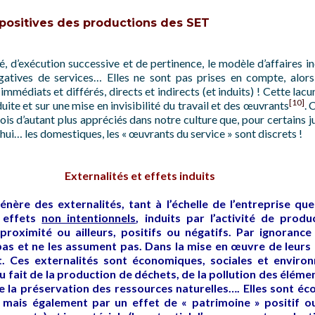
s positives des productions des SET
é, d’exécution successive et de pertinence, le modèle d’affaires in
négatives de services… Elles ne sont pas prises en compte, alo
immédiats et différés, directs et indirects (et induits) ! Cette la
[10]
ite et sur une mise en invisibilité du travail et des œuvrants
. 
rfois d’autant plus appréciés dans notre culture que, pour certains 
d’hui… les domestiques, les « œuvrants du service » sont discrets !
Externalités et effets induits
nère des externalités, tant à l’échelle de l’entreprise que
s effets
non intentionnels
, induits par l’activité de prod
roximité ou ailleurs, positifs ou négatifs. Par ignorance
 pas et ne les assument pas. Dans la mise en œuvre de leur
t. Ces externalités sont économiques, sociales et environ
du fait de la production de déchets, de la pollution des élé
de la préservation des ressources naturelles…. Elles sont é
 mais également par un effet de « patrimoine » positif ou 