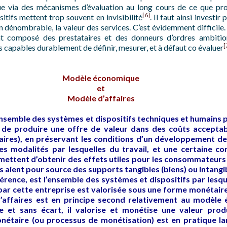
e via des mécanismes d’évaluation au long cours de ce que produ
[6]
itifs mettent trop souvent en invisibilité
. Il faut ainsi investir
 dénombrable, la valeur des services. C’est évidemment difficile.
nt composé des prestataires et des donneurs d’ordres ambitio
[
s capables durablement de définir, mesurer, et à défaut co évaluer
Modèle économique
et
Modèle d’affaires
semble des systèmes et dispositifs techniques et humains pa
n de produire une offre de valeur dans des coûts acceptab
aires), en préservant les conditions d’un développement de 
es modalités par lesquelles du travail, et une certaine 
mettent d’obtenir des effets utiles pour les consommateurs (
ts aient pour source des supports tangibles (biens) ou intangib
férence, est l’ensemble des systèmes et dispositifs par lesqu
ar cette entreprise est valorisée sous une forme monétaire
 d’affaires est en principe second relativement au modèle
e et sans écart, il valorise et monétise une valeur prod
nétaire (ou processus de monétisation) est en pratique lar