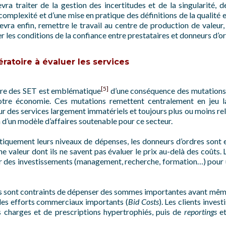
vra traiter de la gestion des incertitudes et de la singularité, 
a complexité et d’une mise en pratique des définitions de la qualité
devra enfin, remettre le travail au centre de production de valeur,
er les conditions de la confiance entre prestataires et donneurs d’o
ratoire à évaluer les services
[5]
lière des SET est emblématique
d’une conséquence des mutations
 notre économie. Ces mutations remettent centralement en jeu l
r des services largement immatériels et toujours plus ou moins rela
n d’un modèle d’affaires soutenable pour ce secteur.
itiquement leurs niveaux de dépenses, les donneurs d’ordres sont en
e valeur dont ils ne savent pas évaluer le prix au-delà des coûts. 
er des investissements (management, recherche, formation…) pour
es sont contraints de dépenser des sommes importantes avant mêm
 des efforts commerciaux importants (
Bid Costs
). Les clients inves
es charges et de prescriptions hypertrophiés, puis de
reportings
et