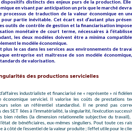
 dispositifs distincts des enjeux purs de la production. El
ique en visant par anticipation un prix que le marché devra
 le processus de traduction de la valeur économique en un
our partie inévitable. Cet écart est d’autant plus présent
les outils de contrôle de gestion et la financiarisation impo
sation monétaire de court terme, nécessaires à l’établiss
ndant, les deux modèles doivent être a minima compatibles
blement le modèle économique.
t plus le cas dans les services aux environnements de travai
 chaque entreprise est maîtresse de son modèle économique,
tandards de valorisation.
gularités des productions servicielles
’affaires industrialiste et financiarisé ne « représente » ni fidèl
conomique serviciel. Il valorise les coûts de prestations te
jours selon un référentiel standardisé. Il ne prend pas cor
des SET liées à l’immatérialité, la singularité, l’exécution successi
bien réelles (la dimension relationnelle subjective du travail), 
l’état de bénéficiaires, eux-mêmes singuliers. Pout toute ces rai
e à côté de l’essentiel de la valeur produite ; l’effet utile pour le cli