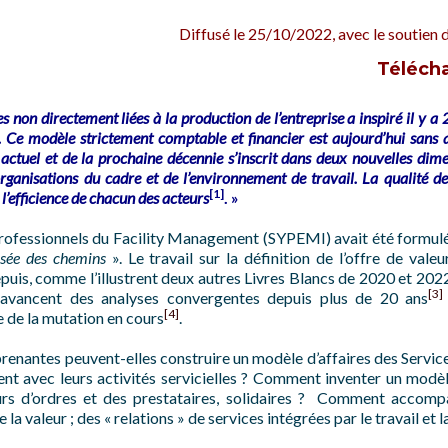
Diffusé le 25/10/2022, avec le soutien d
Télécha
 non directement liées à la production de l’entreprise a inspiré il y a 2
se. Ce modèle strictement comptable et financier est aujourd’hui sans a
 actuel et de la prochaine décennie s’inscrit dans deux nouvelles dim
organisations du cadre et de l’environnement de travail. La qualité de
[1]
l’efficience de chacun des acteurs
. »
rofessionnels du Facility Management (SYPEMI) avait été formulé
isée des chemins
». Le travail sur la définition de l’offre de valeu
s, comme l’illustrent deux autres Livres Blancs de 2020 et 2022. 
[3]
 avancent des analyses convergentes depuis plus de 20 ans
[4]
 de la mutation en cours
.
 prenantes peuvent-elles construire un modèle d’affaires des Serv
ent avec leurs activités servicielles ? Comment inventer un modèl
urs d’ordres et des prestataires, solidaires ? Comment accomp
 la valeur ; des « relations » de services intégrées par le travail et 