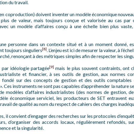
ion du travail.
nts en coproduction) doivent inventer un modèle économique nouvea
e plus de valeur, mais toujours conçue et valorisée au cas pa
vec un modèle d’affaires conçu à une échelle bien plus vaste,
 une personne dans un contexte situé et à un moment donné, est
[8]
t toujours singuliers
. L’enjeu est ici de mesurer la valeur, à l’éc
marché, renonçant à des métriques simples afin de respecter les singu
[9]
s par idéologie partagée
mais le plus souvent contraints, ont 
strialiste et financier, à ses outils de gestion, aux normes c
est fondé sur des concepts de gestion et des outils comptables 
ls ». Ces instruments ne sont pas capables d’appréhender la nature s
e modèles d’affaires industrialistes (des normes de gestion, de
dèle économique serviciel, les producteurs de SET entravent e
travail de qualité au nom du respect de cahiers des charges inadéqu
, il convient d’engager des recherches sur les protocoles d’enquête
rs, d’organiser des accords locaux, régulièrement refondés, su
nence et la singularité.